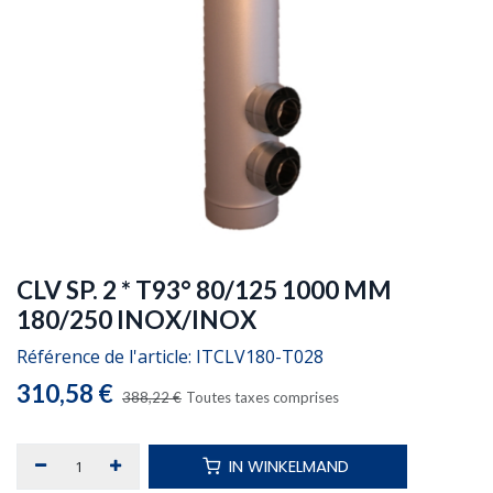
CLV SP. 2 * T93° 80/125 1000 MM
180/250 INOX/INOX
Référence de l'article:
ITCLV180-T028
310,58
€
388,22
€
Toutes taxes comprises
IN WINKELMAND