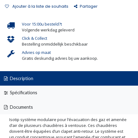
Ajouter à la liste de souhaits
Partager
Voor 15:00u besteld?t
Volgende werkdag geleverd
Click & Collect
Bestelling onmiddellijk beschikbaar
Advies op maat
Gratis deskundig advies bij uw aankoop.
Description
Spécifications
Documents
Isotip système modulaire pour l’évacuation des gaz et amenée
d’air de plusieurs chaudières à ventouse. Ces chaudières
doivent-être équipées d’un clapet anti-retour. Le système est
un conduit concentrique assurant l’amenée d’air comburant et