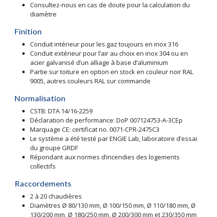
Consultez-nous en cas de doute pour la calculation du
diamètre
Finition
Conduit intérieur pour les gaz toujours en inox 316
Conduit extérieur pour l’air au choix en inox 304 ou en
acier galvanisé d’un alliage à base d’aluminium
Partie sur toiture en option en stock en couleur noir RAL
9005, autres couleurs RAL sur commande
Normalisation
CSTB: DTA 14/16-2259
Déclaration de performance: DoP 007124753-A-3CEp
Marquage CE: certificat no. 0071-CPR-2475C3
Le système a été testé par ENGIE Lab, laboratoire d’essai
du groupe GRDF
Répondant aux normes d’incendies des logements
collectifs
Raccordements
2 à 20 chaudières
Diamètres Ø 80/130 mm, Ø 100/150 mm, Ø 110/180 mm, Ø
130/200 mm, Ø 180/250 mm, Ø 200/300 mm et 230/350 mm