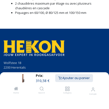
2 chaudières maximum par étage ou avec plusieurs
chaudières en cascade
Piquages en 60/100, Ø 80/125 mm et 100/150 mm
Wolfstee 18
2200 Herentals
Prix:
014/23.50.41
Ajouter au panier
info@hekon.be
310,58
€
BTW BE 0456.631.656
Home
Search
Category
Compte
Conditions générales de vente
Politique de cookies et conditions générales d'utilisation du RGPD