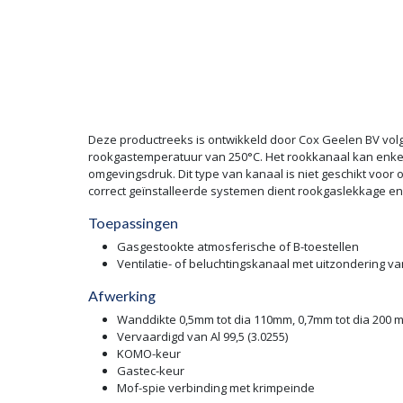
Deze productreeks is ontwikkeld door Cox Geelen BV vo
rookgastemperatuur van 250°C. Het rookkanaal kan enkel
omgevingsdruk. Dit type van kanaal is niet geschikt voor
correct geïnstalleerde systemen dient rookgaslekkage e
Toepassingen
Gasgestookte atmosferische of B-toestellen
Ventilatie- of beluchtingskanaal met uitzondering va
Afwerking
Wanddikte 0,5mm tot dia 110mm, 0,7mm tot dia 200 
Vervaardigd van Al 99,5 (3.0255)
KOMO-keur
Gastec-keur
Mof-spie verbinding met krimpeinde