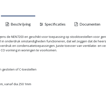
Beschrijving
Specificaties
Documenten
lgens de NEN7203 en geschikt voor toepassing op stooktoestellen voor 
 in onderdruk omstandigheden functioneren, dat wil zeggen dat de heerse
 overdruk en condensatietoepassingen. Juiste toevoer van ventilatie- en 
n CO vorming in woningen te voorkomen.
n gesloten of C-toestellen
mm, vanaf dia 250 1mm