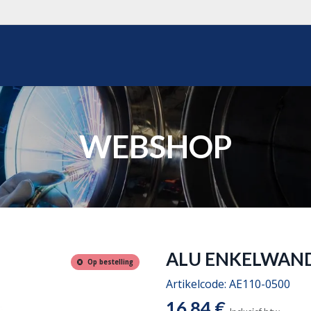
WEBSHOP
OVER ONS
REALISATIES
OFFERTE
WEBSHOP
ALU ENKELWANDI
Op bestelling
Artikelcode:
AE110-0500
16,84
€