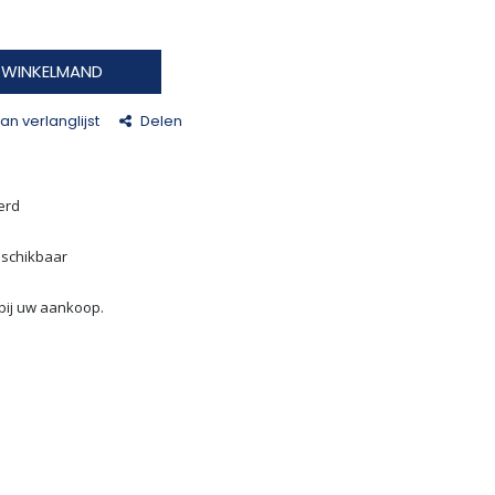
N WINKELMAND
n verlanglijst
Delen
erd
eschikbaar
bij uw aankoop.