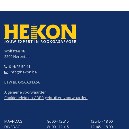
Wolfstee 18
2200 Herentals
014/23.50.41
info@hekon.be
BTW BE 0456.631.656
Algemene voorwaarden
Cookiebeleid en GDPR gebruikersvoorwaarden
Openingsuren
MAANDAG
8u00 - 12u15
12u45 - 18:00
DINSDAG
8u00 - 12u15
12u45 - 18:00