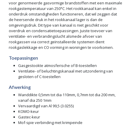
voor genormeerde gasvormige brandstoffen met een maximale
rookgastemperatuur van 250°C. Het rookkanaal kan enkel in
onderdruk omstandigheden functioneren, dat wil zeggen dat
de heersende druk in het rookkanaal lager is dan de
omgevingsdruk. Dit type van kanaal is niet geschikt voor
overdruk en condensatietoepassingen. Juiste toevoer van
ventilatie- en verbrandingslucht alsmede afvoer van
rookgassen via correct geïnstalleerde systemen dient
rookgaslekkage en CO vorming in woningen te voorkomen.
Toepassingen
Gasgestookte atmosferische of B-toestellen
Ventilatie- of beluchtingskanaal met uitzondering van
gesloten of C-toestellen
Afwerking
Wanddikte 0,5mm tot dia 110mm, 0,7mm tot dia 200 mm,
vanaf dia 250 1mm
Vervaardigd van Al 99,5 (3.0255)
KOMO-keur
Gastec-keur
Mof-spie verbinding met krimpeinde