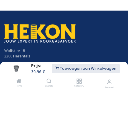
Wolfstee 18
2200 Herentals
Prijs:
014/23.50.41
Toevoegen aan Winkelwagen
info@hekon.be
30,96
€
BTW BE 0456.631.656
Home
Search
Category
Account
Algemene voorwaarden
Cookiebeleid en GDPR gebruikersvoorwaarden
Openingsuren
MAANDAG
8u00 - 12u15
12u45 - 18:00
DINSDAG
8u00 - 12u15
12u45 - 18:00