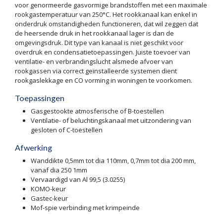
voor genormeerde gasvormige brandstoffen met een maximale
rookgastemperatuur van 250°C. Het rookkanaal kan enkel in
onderdruk omstandigheden functioneren, dat wil zeggen dat
de heersende druk in het rookkanaal lager is dan de
omgevingsdruk. Dit type van kanaal is niet geschikt voor
overdruk en condensatietoepassingen. Juiste toevoer van
ventilatie- en verbrandingslucht alsmede afvoer van
rookgassen via correct geïnstalleerde systemen dient
rookgaslekkage en CO vorming in woningen te voorkomen.
Toepassingen
Gasgestookte atmosferische of B-toestellen
Ventilatie- of beluchtingskanaal met uitzondering van
gesloten of C-toestellen
Afwerking
Wanddikte 0,5mm tot dia 110mm, 0,7mm tot dia 200 mm,
vanaf dia 250 1mm
Vervaardigd van Al 99,5 (3.0255)
KOMO-keur
Gastec-keur
Mof-spie verbinding met krimpeinde