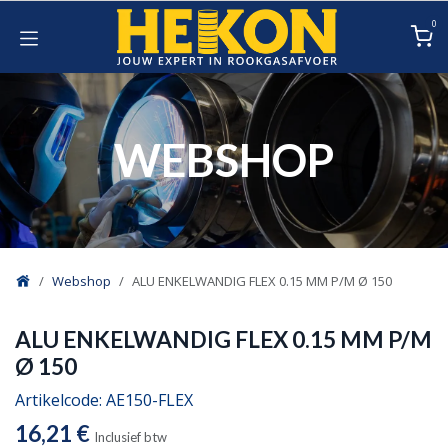
Overslaan naar inhoud
0
WEBSHOP
Webshop
ALU ENKELWANDIG FLEX 0.15 MM P/M Ø 150
Op bestelling
ALU ENKELWANDIG FLEX 0.15 MM P/M
Ø 150
Artikelcode:
AE150-FLEX
16,21
€
Inclusief btw