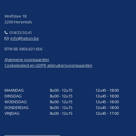
Wolfstee 18
2200 Herentals
014/23.50.41
info@hekon.be
BTW BE 0456.631.656
Algemene voorwaarden
Cookiebeleid en GDPR gebruikersvoorwaarden
Openingsuren
MAANDAG
8u00 - 12u15
12u45 - 18:00
DINSDAG
8u00 - 12u15
12u45 - 18:00
WOENSDAG
8u00 - 12u15
12u45 - 18:00
DONDERDAG
8u00 - 12u15
12u45 - 18:00
VRIJDAG
8u00 - 12u15
12u45 - 17:00
Rookgasafvoer op maat