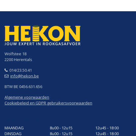
Wolfstee 18
2200 Herentals
014/23.50.41
info@hekon.be
BTW BE 0456.631.656
Algemene voorwaarden
Cookiebeleid en GDPR gebruikersvoorwaarden
Openingsuren
MAANDAG
8u00 - 12u15
12u45 - 18:00
DINSDAG
8u00 - 12u15
12u45 - 18:00