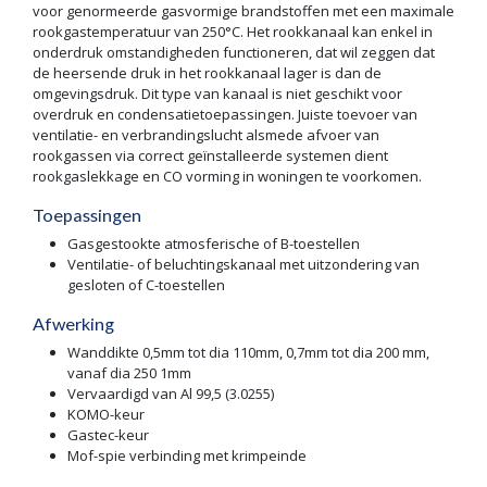
voor genormeerde gasvormige brandstoffen met een maximale
rookgastemperatuur van 250°C. Het rookkanaal kan enkel in
onderdruk omstandigheden functioneren, dat wil zeggen dat
de heersende druk in het rookkanaal lager is dan de
omgevingsdruk. Dit type van kanaal is niet geschikt voor
overdruk en condensatietoepassingen. Juiste toevoer van
ventilatie- en verbrandingslucht alsmede afvoer van
rookgassen via correct geïnstalleerde systemen dient
rookgaslekkage en CO vorming in woningen te voorkomen.
Toepassingen
Gasgestookte atmosferische of B-toestellen
Ventilatie- of beluchtingskanaal met uitzondering van
gesloten of C-toestellen
Afwerking
Wanddikte 0,5mm tot dia 110mm, 0,7mm tot dia 200 mm,
vanaf dia 250 1mm
Vervaardigd van Al 99,5 (3.0255)
KOMO-keur
Gastec-keur
Mof-spie verbinding met krimpeinde