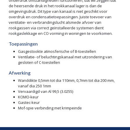
onderdruk omstandigheden functioneren, dat wil zeggen dat
de heersende druk in het rookkanaal lager is dan de
omgevingsdruk. Dit type van kanaal is niet geschikt voor
overdruk en condensatietoepassingen. Juiste toevoer van
ventilatie- en verbrandingslucht alsmede afvoer van
rookgassen via correct geïnstalleerde systemen dient
rookgaslekkage en CO vorming in woningen te voorkomen.
Toepassingen
Gasgestookte atmosferische of B-toestellen
Ventilatie- of beluchtingskanaal met uitzondering van
gesloten of C-toestellen
Afwerking
Wanddikte 0,5mm tot dia 110mm, 0,7mm tot dia 200 mm,
vanaf dia 250 1mm
Vervaardigd van Al 99,5 (3.0255)
KOMO-keur
Gastec-keur
Mof-spie verbinding met krimpeinde