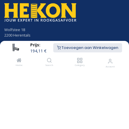
Wolfstee 18
2200 Herentals
Prijs:
014/23.50.41
Toevoegen aan Winkelwagen
info@hekon.be
194,11
€
BTW BE 0456.631.656
Home
Search
Category
Account
Algemene voorwaarden
Cookiebeleid en GDPR gebruikersvoorwaarden
Openingsuren
MAANDAG
8u00 - 12u15
12u45 - 18:00
DINSDAG
8u00 - 12u15
12u45 - 18:00
WOENSDAG
8u00 - 12u15
12u45 - 18:00
DONDERDAG
8u00 - 12u15
12u45 - 18:00
VRIJDAG
8u00 - 12u15
12u45 - 17:00