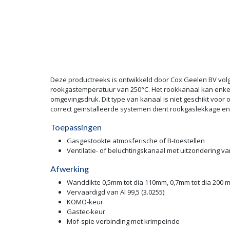
Deze productreeks is ontwikkeld door Cox Geelen BV vo
rookgastemperatuur van 250°C. Het rookkanaal kan enkel
omgevingsdruk. Dit type van kanaal is niet geschikt voor
correct geïnstalleerde systemen dient rookgaslekkage e
Toepassingen
Gasgestookte atmosferische of B-toestellen
Ventilatie- of beluchtingskanaal met uitzondering va
Afwerking
Wanddikte 0,5mm tot dia 110mm, 0,7mm tot dia 200 
Vervaardigd van Al 99,5 (3.0255)
KOMO-keur
Gastec-keur
Mof-spie verbinding met krimpeinde