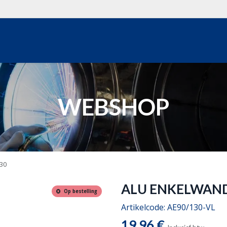
WEBSHOP
OVER ONS
REALISATIES
OFFERTE
WEBSHOP
30
ALU ENKELWAND
Op bestelling
Artikelcode:
AE90/130-VL
19,96
€