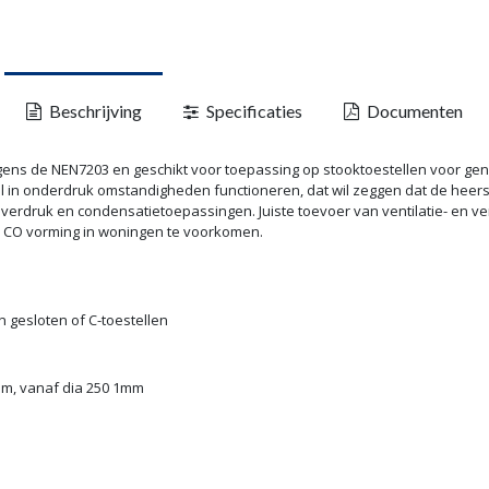
Beschrijving
Specificaties
Documenten
lgens de NEN7203 en geschikt voor toepassing op stooktoestellen voor 
 in onderdruk omstandigheden functioneren, dat wil zeggen dat de heerse
 overdruk en condensatietoepassingen. Juiste toevoer van ventilatie- en 
n CO vorming in woningen te voorkomen.
n gesloten of C-toestellen
mm, vanaf dia 250 1mm