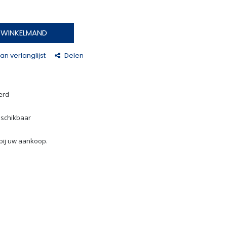
N WINKELMAND
n verlanglijst
Delen
erd
eschikbaar
bij uw aankoop.