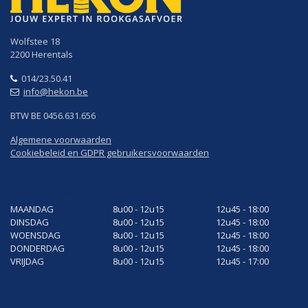
Wolfstee 18
2200 Herentals
014/23.50.41
info@hekon.be
BTW BE 0456.631.656
Algemene voorwaarden
Cookiebeleid en GDPR gebruikersvoorwaarden
Openingsuren
MAANDAG
8u00 - 12u15
12u45 - 18:00
DINSDAG
8u00 - 12u15
12u45 - 18:00
WOENSDAG
8u00 - 12u15
12u45 - 18:00
DONDERDAG
8u00 - 12u15
12u45 - 18:00
VRIJDAG
8u00 - 12u15
12u45 - 17:00
Rookgasafvoer op maat