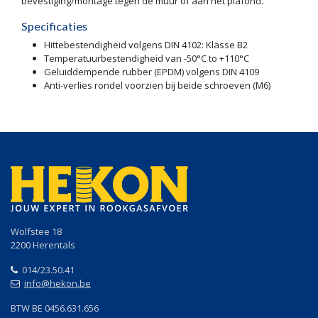
bevestiging/montage tegen de muur of aan het plafond.
Specificaties
Hittebestendigheid volgens DIN 4102: Klasse B2
Temperatuurbestendigheid van -50°C to +110°C
Geluiddempende rubber (EPDM) volgens DIN 4109
Anti-verlies rondel voorzien bij beide schroeven (M6)
Wolfstee 18
2200 Herentals
014/23.50.41
info@hekon.be
BTW BE 0456.631.656