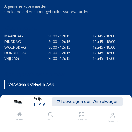
Algemene voorwaarden
Cookiebeleid en GDPR gebruikersvoorwaarden
Openingsuren
MAANDAG
8u00 - 12u15
12u45 - 18:00
DINSDAG
8u00 - 12u15
12u45 - 18:00
WOENSDAG
8u00 - 12u15
12u45 - 18:00
DONDERDAG
8u00 - 12u15
12u45 - 18:00
VRIJDAG
8u00 - 12u15
12u45 - 17:00
Rookgasafvoer op maat
VRAAG EEN OF​​​​FERTE AAN
Prijs:
Toevoegen aan Winkelwagen
1,19
€
Gestandaardiseerde producten
BEZOEK O​​​​NZE WEBWINKEL
Home
Search
Category
Account