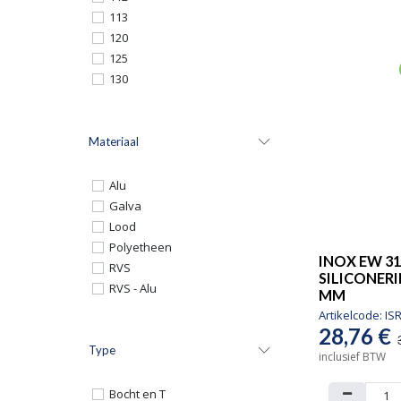
113
120
125
130
131
139
140
Materiaal
150
154
Alu
160
Galva
167
Lood
180
Polyetheen
INOX EW 31
200
RVS
SILICONERI
250
RVS - Alu
MM
300
Artikelcode:
IS
350
28,76
€
360
Type
inclusief BTW
400
450
Bocht en T