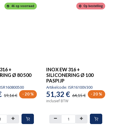
46 op voorraad
Op bestelling
316 +
INOX EW 316 +
RING Ø 80 500
SILICONERING Ø 100
PASPIJP
ISR160800500
Artikelcode:
ISR16100V300
€
51,32
€
- 20 %
- 20 %
19,16
€
64,15
€
inclusief BTW