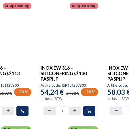
Op bestelling
Op bestelling
6 +
INOX EW 316 +
INOX EW 
NG Ø 113
SILICONERING Ø 130
SILICONE
PASPIJP
PASPIJP
R16113V300
Artikelcode:
ISR16130V300
Artikelcode:
54,24
€
58,03
- 20 %
- 20 %
66,09
€
67,80
€
inclusief BTW
inclusief BTW