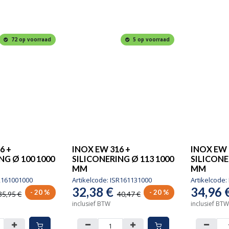
72 op voorraad
5 op voorraad
6 +
INOX EW 316 +
INOX EW 
NG Ø 100 1000
SILICONERING Ø 113 1000
SILICONE
MM
MM
R161001000
Artikelcode:
ISR161131000
Artikelcode:
32,38
€
34,96
- 20 %
- 20 %
35,95
€
40,47
€
inclusief BTW
inclusief BTW