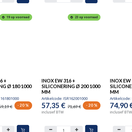
19 op voorraad
23 op voorraad
6 +
INOX EW 316 +
INOX EW 
NG Ø 180 1000
SILICONERING Ø 200 1000
SILICONE
MM
MM
R161801000
Artikelcode:
ISR162001000
Artikelcode:
57,35
€
74,90
- 20 %
- 20 %
59,19
€
71,69
€
inclusief BTW
inclusief BTW