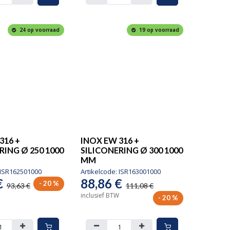
24 op voorraad
19 op voorraad
316 +
INOX EW 316 +
RING Ø 250 1000
SILICONERING Ø 300 1000
MM
ISR162501000
Artikelcode:
ISR163001000
€
88,86
€
- 20 %
93,63
€
111,08
€
inclusief BTW
- 20 %