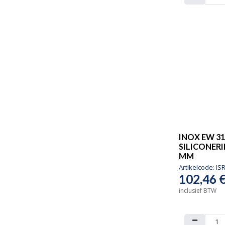
INOX EW 31
SILICONERI
MM
Artikelcode:
IS
102,46
inclusief BTW