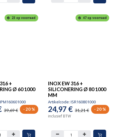
23 op voorraad
47 op voorraad
316 +
INOX EW 316 +
RING Ø 60 1000
SILICONERING Ø 80 1000
MM
IPM160601000
Artikelcode:
ISR160801000
€
24,97
€
- 20 %
- 20 %
39,69
€
31,21
€
inclusief BTW