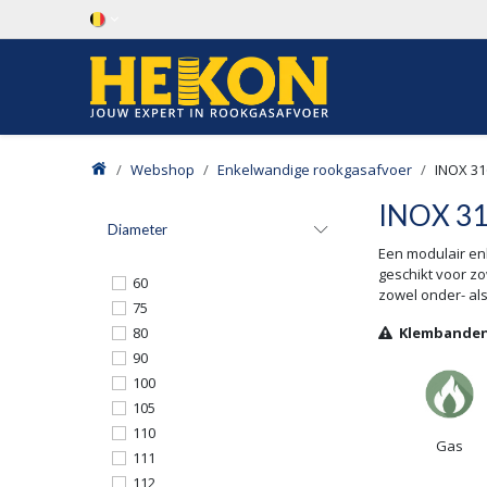
Overslaan naar inhoud
Webshop
Enkelwandige rookgasafvoer
INOX 31
INOX 3
Diameter
Een modulair en
geschikt voor z
60
zowel onder- als
75
80
Klembanden 
90
100
105
110
Gas
111
112