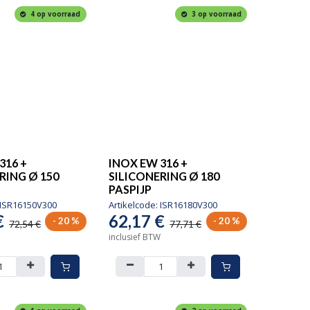
4 op voorraad
3 op voorraad
316 +
INOX EW 316 +
RING Ø 150
SILICONERING Ø 180
PASPIJP
ISR16150V300
Artikelcode:
ISR16180V300
€
62,17
€
- 20 %
- 20 %
72,54
€
77,71
€
inclusief BTW