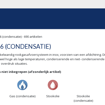
WEBSHOP
OVER ONS
REALISATIES
OFFERTE
6 (condensatie)
- 690 artikelen
16 (CONDENSATIE)
kelwandig rookgasafvoersysteem in inox, voorzien van een afdichtring. Di
owel hoge als lage temperaturen, condenserende en niet- condenserende
 overdruk situaties.
niet inbegrepen (afzonderlijk artikel)
Gas (condensatie)
Stookolie
Stookolie
(condensatie)