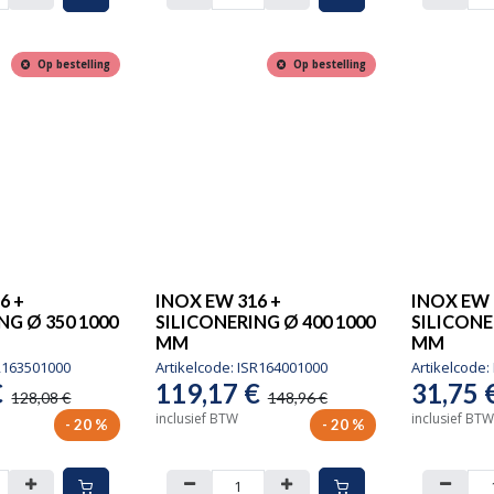
Op bestelling
Op bestelling
6 +
INOX EW 316 +
INOX EW 
NG Ø 350 1000
SILICONERING Ø 400 1000
SILICONE
MM
MM
R163501000
Artikelcode:
ISR164001000
Artikelcode:
€
119,17
€
31,75
128,08
€
148,96
€
inclusief BTW
inclusief BTW
- 20 %
- 20 %