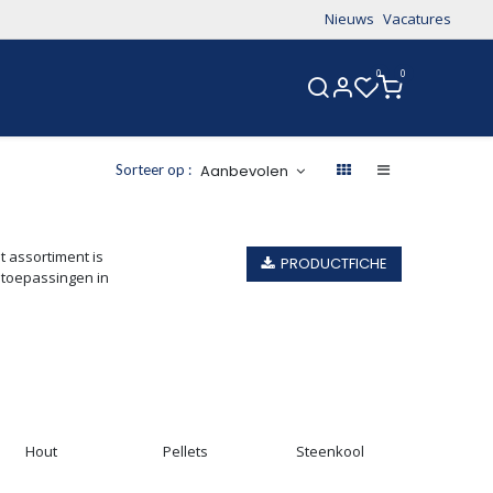
Nieuws
Vacatures
0
0
CONTACT
Aanbevolen
Sorteer op :
t assortiment is
PRODUCTFICHE
 toepassingen in
Hout
Pellets
Steenkool