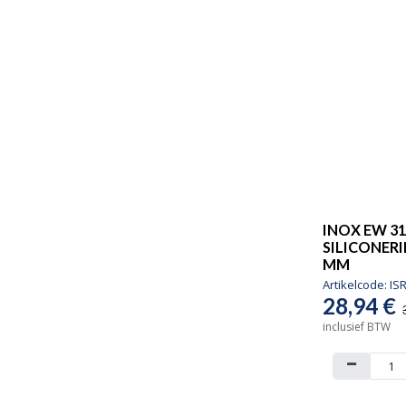
INOX EW 31
SILICONERI
MM
Artikelcode:
IS
28,94
€
inclusief BTW