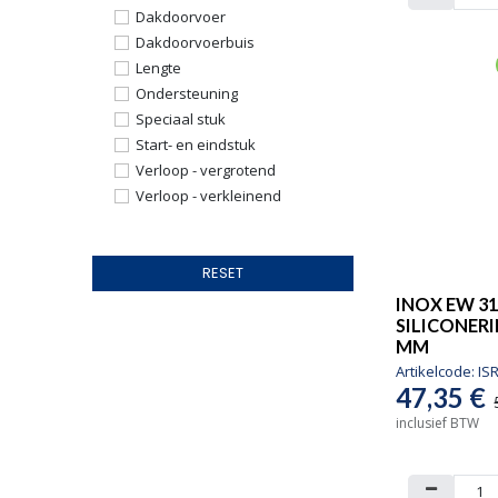
500
Dakdoorvoer
600
Dakdoorvoerbuis
60/100
Lengte
80/125
Ondersteuning
100/150
Speciaal stuk
110/150
Start- en eindstuk
110/160
Verloop - vergrotend
130/200
Verloop - verkleinend
RESET
INOX EW 31
SILICONERI
MM
Artikelcode:
IS
47,35
€
inclusief BTW