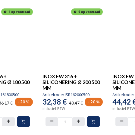
4 op voorraad
6 op voorraad
6 +
INOX EW 316 +
INOX EW 
NG Ø 180 500
SILICONERING Ø 200 500
SILICONE
MM
MM
R161800500
Artikelcode:
ISR162000500
Artikelcode:
32,38
€
44,42
- 20 %
- 20 %
36,17
€
40,47
€
inclusief BTW
inclusief BTW