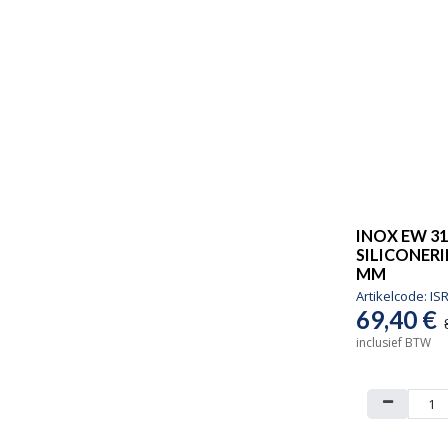
INOX EW 31
SILICONERI
MM
Artikelcode:
IS
69,40
€
inclusief BTW