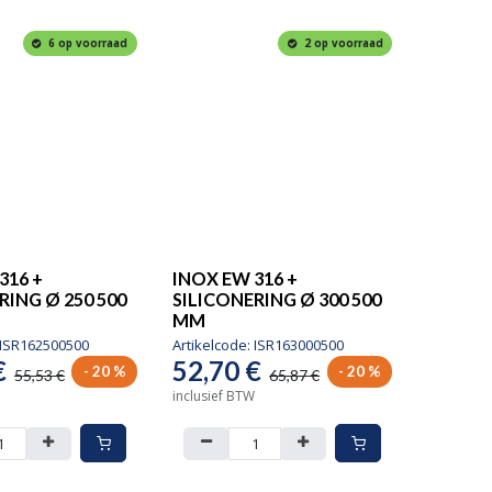
6 op voorraad
2 op voorraad
316 +
INOX EW 316 +
RING Ø 250 500
SILICONERING Ø 300 500
MM
ISR162500500
Artikelcode:
ISR163000500
€
52,70
€
- 20 %
- 20 %
55,53
€
65,87
€
inclusief BTW