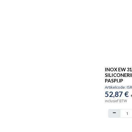
INOX EW 31
SILICONERI
PASPIJP
Artikelcode:
IS
52,87
€
inclusief BTW