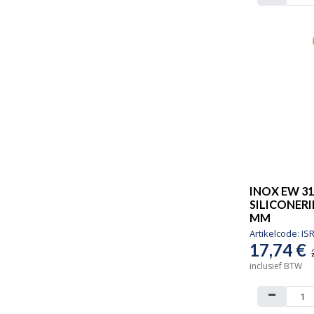
INOX EW 31
SILICONERI
MM
Artikelcode:
IS
17,74
€
inclusief BTW