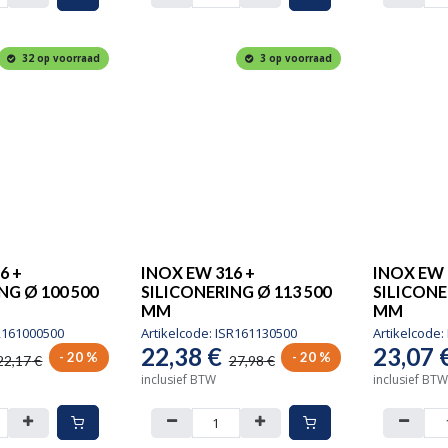
32 op voorraad
3 op voorraad
6 +
INOX EW 316 +
INOX EW 
NG Ø 100 500
SILICONERING Ø 113 500
SILICONE
MM
MM
R161000500
Artikelcode:
ISR161130500
Artikelcode:
22,38
€
23,07
- 20 %
- 20 %
22,17
€
27,98
€
inclusief BTW
inclusief BTW