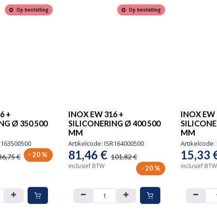
Op bestelling
Op bestelling
6 +
INOX EW 316 +
INOX EW 
NG Ø 350 500
SILICONERING Ø 400 500
SILICONE
MM
MM
R163500500
Artikelcode:
ISR164000500
Artikelcode:
81,46
€
15,33
- 20 %
86,75
€
101,82
€
inclusief BTW
inclusief BTW
- 20 %