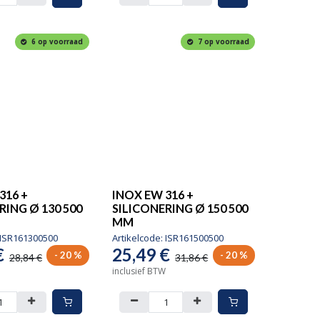
6 op voorraad
7 op voorraad
316 +
INOX EW 316 +
RING Ø 130 500
SILICONERING Ø 150 500
MM
ISR161300500
Artikelcode:
ISR161500500
€
25,49
€
- 20 %
- 20 %
28,84
€
31,86
€
inclusief BTW