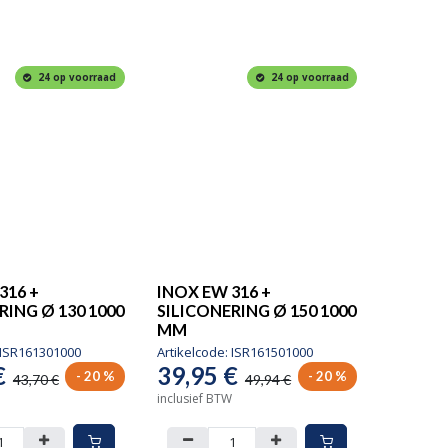
24 op voorraad
24 op voorraad
316 +
INOX EW 316 +
RING Ø 130 1000
SILICONERING Ø 150 1000
MM
ISR161301000
Artikelcode:
ISR161501000
€
39,95
€
- 20 %
- 20 %
43,70
€
49,94
€
inclusief BTW