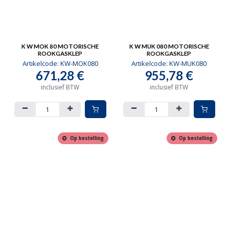
K W MOK 80 MOTORISCHE
K W MUK 080 MOTORISCHE
ROOKGASKLEP
ROOKGASKLEP
Artikelcode:
KW-MOK080
Artikelcode:
KW-MUK080
671,28
€
955,78
€
inclusief BTW
inclusief BTW
Op bestelling
Op bestelling