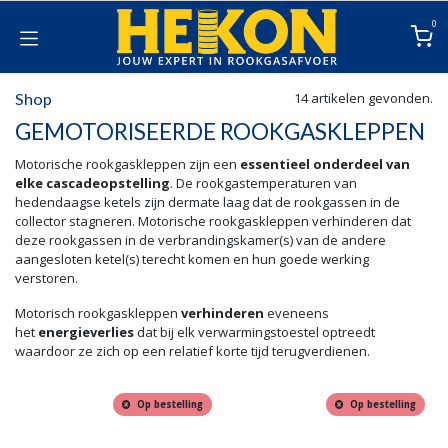
Overslaan naar inhoud
0
Shop
14 artikelen gevonden.
GEMOTORISEERDE ROOKGASKLEPPEN
Motorische rookgaskleppen zijn een
essentieel onderdeel van
elke cascadeopstelling
. De rookgastemperaturen van
hedendaagse ketels zijn dermate laag dat de rookgassen in de
collector stagneren. Motorische rookgaskleppen verhinderen dat
deze rookgassen in de verbrandingskamer(s) van de andere
aangesloten ketel(s) terecht komen en hun goede werking
verstoren.
Motorisch rookgaskleppen
verhinderen
eveneens
het
energieverlies
dat bij elk verwarmingstoestel optreedt
waardoor ze zich op een relatief korte tijd terugverdienen.
Op bestelling
Op bestelling