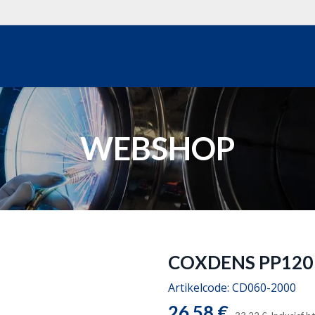
WEBSHOP
OVER ONS
REALISATIES
OFFERTE
CON
WEBSHOP
COXDENS PP120 
88 op voorraad
Artikelcode:
CD060-2000
26,58
€