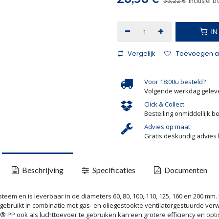
33,22
€
Inclusief b
I
Vergelijk
Toevoegen aa
Voor 18:00u besteld?
Volgende werkdag gelev
Click & Collect
Bestelling onmiddellijk b
Advies op maat
Gratis deskundig advies 
Beschrijving
Specificaties
Documenten
m en is leverbaar in de diameters 60, 80, 100, 110, 125, 160 en 200 mm. 
bruikt in combinatie met gas- en oliegestookte ventilatorgestuurde ve
 PP ook als luchttoevoer te gebruiken kan een grotere efficiency en opt