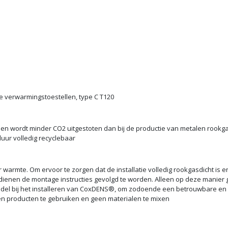
e verwarmingstoestellen, type C T120
men wordt minder CO2 uitgestoten dan bij de productie van metalen rook
uur volledig recyclebaar
r warmte. Om ervoor te zorgen dat de installatie volledig rookgasdicht is e
dienen de montage instructies gevolgd te worden. Alleen op deze manier 
jmiddel bij het installeren van CoxDENS®, om zodoende een betrouwbare en 
en producten te gebruiken en geen materialen te mixen