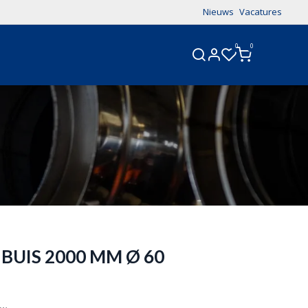
Nieuws
Vacatures
0
0
TACT
BUIS 2000 MM Ø 60