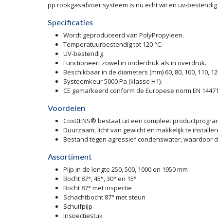
pp rookgasafvoer systeem is nu echt wit en uv-bestendig
Specificaties
Wordt geproduceerd van PolyPropyleen.
Temperatuurbestendig tot 120 °C.
UV-bestendig.
Functioneert zowel in onderdruk als in overdruk.
Beschikbaar in de diameters (mm) 60, 80, 100, 110, 125
Systeemkeur 5000 Pa (klasse H1).
CE gemarkeerd conform de Europese norm EN 14471
Voordelen
CoxDENS® bestaat uit een compleet productprogram
Duurzaam, licht van gewicht en makkelijk te installer
Bestand tegen agressief condenswater, waardoor de
Assortiment
Pijp in de lengte 250, 500, 1000 en 1950 mm
Bocht 87°, 45°, 30° en 15°
Bocht 87° met inspectie
Schachtbocht 87° met steun
Schuifpijp
Inspectiestuk