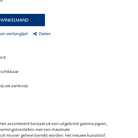
tw
N WINKELMAND
n verlanglijst
Delen
erd
eschikbaar
bij uw aankoop.
Het assortiment bestaat uit een uitgebreid gamma pijpen,
rwarmingstoestellen met een maximale
isch mooier geheel bereikt worden. Het nieuwe kunststof