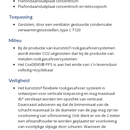
Plafondaansluitplaat concentrisch
Plafondaansluitplaat concentrisch en telescopisch
Toepassing
Gesloten, door een ventilator gestuurde condensatie
verwarmingstoestellen, type C T120
Milieu
Bij de productie van kunststof rookgasafvoersystemen
wordt minder CO2 uitgestoten dan bij de productie van
metalen rookgasafvoersystemen
Het CoxDENS® PPS is aan het einde van z´n levensduur
volledig recyclebaar
Veiligheid
Het kunststof flexibele rookgasafvoer systeem is
ontworpen voor verticale toepassing en mag maximaal
45° versleept worden ten opzichte van verticaal.
Daarnaast adviseren wij dat de binnenmaat van de
schacht maximaal 2x de diameter van de pijp mag zijn ter
voorkoming van sifonvorming. Ook dient er om de 2 meter
een afstandhouder te worden geplaatst ter voorkoming
van voortijdige slijtage door schuren. Wanneer de