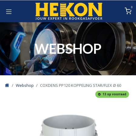
Overslaan naar inhoud
0
WEBSHOP
Webshop
COXDENS PP120 KOPPELING STAR/FLEX Ø 60
13 op voorraad