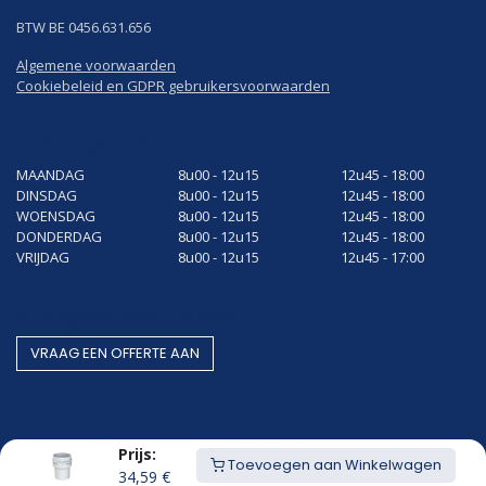
BTW BE 0456.631.656
Algemene voorwaarden
Cookiebeleid en GDPR gebruikersvoorwaarden
Openingsuren
MAANDAG
8u00 - 12u15
12u45 - 18:00
DINSDAG
8u00 - 12u15
12u45 - 18:00
WOENSDAG
8u00 - 12u15
12u45 - 18:00
DONDERDAG
8u00 - 12u15
12u45 - 18:00
VRIJDAG
8u00 - 12u15
12u45 - 17:00
Rookgasafvoer op maat
VRAAG EEN OF​​​​FERTE AAN
Gestandaardiseerde producten
Prijs:
Toevoegen aan Winkelwagen
BEZOEK O​​​​NZE WEBWINKEL
34,59
€