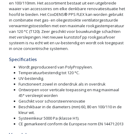
en 100/110mm. Het assortiment bestaat uit een uitgebreide
waaier van accessoires om elke denkbare renovatiesituatie het
hoofd te bieden. Het CoxDENS® PPS FLEX kan worden gebruikt
in combinatie met gas- en oliegestookte ventilatorgestuurde
verwarmingstoestellen met een maximale rookgastemperatuur
van 120 °C (T120). Zeer geschikt voor bouwkundige schachten
met verslepingen. Het nieuwe kunststof pp rookgasafvoer
systeem is nu echt wit en uv-bestendig en wordt ook toegepast
in onze concentrische systemen.
Specificaties
Wordt geproduceerd van PolyPropyleen.
Temperatuurbestendig tot 120 °C.
UV-bestendig.
Functioneert zowel in onderdruk als in overdruk
Ontworpen voor verticale toepassing en mag maximaal
45° versleept worden
Geschikt voor schoorsteenrenovatie
Beschikbaar in de diameters (mm) 60, 80 en 100/110 in de
kleur wit.
Systeemkeur 5000 Pa (klasse H1).
CE gemarkeerd conform de Europese norm EN 14471:2013