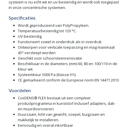
systeem is nu echt wit en uv-bestendig en wordt ook toegepast
in onze concentrische systemen.
Specificaties
Wordt geproduceerd van PolyPropyleen.
Temperatuurbestendig tot 120 °C.
UV-bestendig.
Functioneert zowel in onderdruk als in overdruk
Ontworpen voor verticale toepassing en mag maximaal
45° versleept worden
Geschikt voor schoorsteenrenovatie
Beschikbaar in de diameters (mm) 60, 80 en 100/110 in de
kleur wit.
Systeemkeur 5000 Pa (klasse H1).
CE gemarkeerd conform de Europese norm EN 14471:2013
Voordelen
CoxDENS® FLEX bestaat uit een compleet
productprogramma in kunststof inclusief adapters, dak-
en muurdoorvoeren.
Duurzaam, licht van gewicht, soepel, buigzaam en
makkelijk te installeren.
Eenvoudig en overal inkortbaar