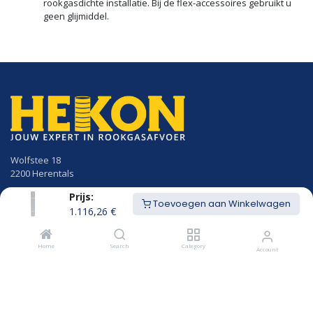
rookgasdichte installatie. Bij de flex-accessoires gebruikt u
geen glijmiddel.
Wolfstee 18
2200 Herentals
Prijs:
014/23.50.41
Toevoegen aan Winkelwagen
info@hekon.be
1.116,26
€
BTW BE 0456.631.656
Home
Search
Category
Account
Algemene voorwaarden
Cookiebeleid en GDPR gebruikersvoorwaarden
Openingsuren