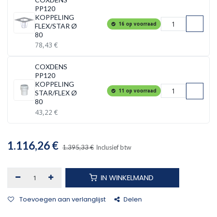
PP120
KOPPELING
16 op voorraad
FLEX/STAR Ø
80
78,43
€
COXDENS
PP120
KOPPELING
11 op voorraad
STAR/FLEX Ø
80
43,22
€
1.116,26
€
1.395,33
€
Inclusief btw
IN WINKELMAND
Toevoegen aan verlanglijst
Delen