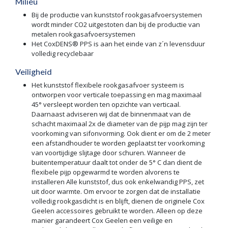
Milieu
Bij de productie van kunststof rookgasafvoersystemen
wordt minder CO2 uitgestoten dan bij de productie van
metalen rookgasafvoersystemen
Het CoxDENS® PPS is aan het einde van z´n levensduur
volledig recyclebaar
Veiligheid
Het kunststof flexibele rookgasafvoer systeem is
ontworpen voor verticale toepassing en mag maximaal
45° versleept worden ten opzichte van verticaal.
Daarnaast adviseren wij dat de binnenmaat van de
schacht maximaal 2x de diameter van de pijp mag zijn ter
voorkoming van sifonvorming. Ook dient er om de 2 meter
een afstandhouder te worden geplaatst ter voorkoming
van voortijdige slijtage door schuren. Wanneer de
buitentemperatuur daalt tot onder de 5° C dan dient de
flexibele pijp opgewarmd te worden alvorens te
installeren Alle kunststof, dus ook enkelwandig PPS, zet
uit door warmte. Om ervoor te zorgen dat de installatie
volledig rookgasdicht is en blijft, dienen de originele Cox
Geelen accessoires gebruikt te worden. Alleen op deze
manier garandeert Cox Geelen een veilige en