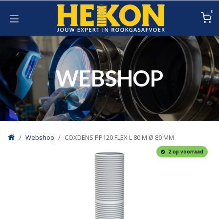
Overslaan naar inhoud
0
WEBSHOP
Webshop
COXDENS PP120 FLEX L 80 M Ø 80 MM
2 op voorraad