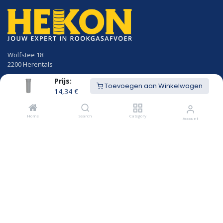
Wolfstee 18
2200 Herentals
Prijs:
014/23.50.41
Toevoegen aan Winkelwagen
info@hekon.be
14,34
€
BTW BE 0456.631.656
Home
Search
Category
Account
Algemene voorwaarden
Cookiebeleid en GDPR gebruikersvoorwaarden
Openingsuren
MAANDAG
8u00 - 12u15
12u45 - 18:00
DINSDAG
8u00 - 12u15
12u45 - 18:00
WOENSDAG
8u00 - 12u15
12u45 - 18:00
DONDERDAG
8u00 - 12u15
12u45 - 18:00
VRIJDAG
8u00 - 12u15
12u45 - 17:00