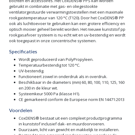
bochten en accessoires. Het CoxDENS® PPS kan worden
gebruikt in combinatie met gas- en oliegestookte
ventilatorgestuurde verwarmingstoestellen met een maximale
rookgastemperatuur van 120 °C (T120). Door het CoxDENS® PP
ook als luchttoevoer te gebruiken kan een grotere efficiency en
optisch mooier geheel bereikt worden. Het nieuwe kunststof pp
rookgasafvoer systeem is nu echt wit en uv-bestendig en wordt
ook toegepast in onze concentrische systemen.
Specificaties
Wordt geproduceerd van PolyPropyleen.
Temperatuurbestendig tot 120 °C.
UV-bestendig.
Functioneert zowel in onderdruk als in overdruk.
Beschikbaar in de diameters (mm) 60, 80, 100, 110, 125, 160
en 200 in de kleur wit.
Systeemkeur 5000 Pa (klasse H1).
CE gemarkeerd conform de Europese norm EN 14471:2013
Voordelen
CoxDENS® bestaat uit een compleet productprogramma
in kunststof inclusief dak- en muurdoorvoeren.
Duurzaam, licht van gewicht en makkelijk te installeren.