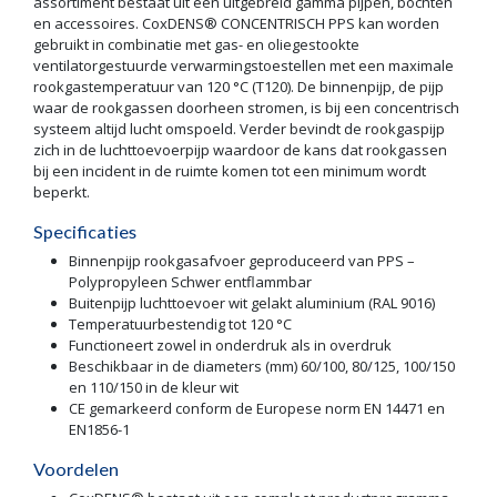
assortiment bestaat uit een uitgebreid gamma pijpen, bochten
en accessoires. CoxDENS® CONCENTRISCH PPS kan worden
gebruikt in combinatie met gas- en oliegestookte
ventilatorgestuurde verwarmingstoestellen met een maximale
rookgastemperatuur van 120 °C (T120). De binnenpijp, de pijp
waar de rookgassen doorheen stromen, is bij een concentrisch
systeem altijd lucht omspoeld. Verder bevindt de rookgaspijp
zich in de luchttoevoerpijp waardoor de kans dat rookgassen
bij een incident in de ruimte komen tot een minimum wordt
beperkt.
Specificaties
Binnenpijp rookgasafvoer geproduceerd van PPS –
Polypropyleen Schwer entflammbar
Buitenpijp luchttoevoer wit gelakt aluminium (RAL 9016)
Temperatuurbestendig tot 120 °C
Functioneert zowel in onderdruk als in overdruk
Beschikbaar in de diameters (mm) 60/100, 80/125, 100/150
en 110/150 in de kleur wit
CE gemarkeerd conform de Europese norm EN 14471 en
EN1856-1
Voordelen