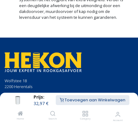
een deugdelijke afwerking bij de uitmonding door een
dakdoorvoer, muurdoorvoer of kap nodig om de
levensduur van het systeem te kunnen garanderen.
Wolfstee 18
2200 Herentals
Prijs:
014/23.50.41
Toevoegen aan Winkelwagen
info@hekon.be
32,97
€
BTW BE 0456.631.656
Home
Search
Category
Account
Algemene voorwaarden
Cookiebeleid en GDPR gebruikersvoorwaarden