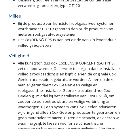
verwarmingstoestellen, type C T120
Milieu
Bij de productie van kunststof rookgasafvoersystemen
wordt minder CO2 uitgestoten dan bij de productie van
metalen rookgasafvoersystemen
Het CoxDENS® PPS is aan het einde van z´n levensduur
volledig recyclebaar
Veiligheid
Alle kunststof, dus ook CoxDENS® CONCENTRISCH PPS,
zet uit door warmte. Om ervoor te zorgen dat de installatie
volledig rookgasdicht is en blijft, dienen de originele Cox
Geelen accessoires gebruikt te worden. Alleen op deze
manier garandeert Cox Geelen een veilige en
rookgasdichte installatie. Gebruik uitsluitend het Cox
Geelen glijmiddel bij het installeren van CoxDENS®, om
zodoende een betrouwbare en veilige verbinding te
waarborgen. Bij een systeem van Cox Geelen adviseren
wij dringend alleen Cox Geelen producten te gebruiken en
geen materialen te mixen. Buiten de schacht, adviseren wij
waar mogelijk te kiezen voor onze concentrische
systemen uit het oogpunt van extra veiligheid. Verder is