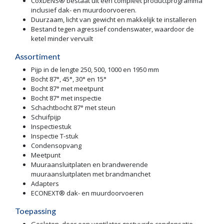
CoxDENS® bestaat uit een compleet productprogramma
inclusief dak- en muurdoorvoeren.
Duurzaam, licht van gewicht en makkelijk te installeren
Bestand tegen agressief condenswater, waardoor de
ketel minder vervuilt
Assortiment
Pijp in de lengte 250, 500, 1000 en 1950 mm
Bocht 87°, 45°, 30° en 15°
Bocht 87° met meetpunt
Bocht 87° met inspectie
Schachtbocht 87° met steun
Schuifpijp
Inspectiestuk
Inspectie T-stuk
Condensopvang
Meetpunt
Muuraansluitplaten en brandwerende
muuraansluitplaten met brandmanchet
Adapters
ECONEXT® dak- en muurdoorvoeren
Toepassing
Gesloten, door een ventilator gestuurde condensatie