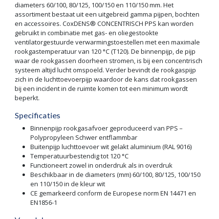
diameters 60/100, 80/125, 100/150 en 110/150 mm. Het
assortiment bestaat uit een uitgebreid gamma pijpen, bochten
en accessoires. CoxDENS® CONCENTRISCH PPS kan worden
gebruikt in combinatie met gas- en oliegestookte
ventilatorgestuurde verwarmingstoestellen met een maximale
rookgastemperatuur van 120 °C (T120). De binnenpijp, de pijp
waar de rookgassen doorheen stromen, is bij een concentrisch
systeem altijd lucht omspoeld. Verder bevindt de rookgaspijp
zich in de luchttoevoerpijp waardoor de kans dat rookgassen
bij een incident in de ruimte komen tot een minimum wordt
beperkt.
Specificaties
Binnenpijp rookgasafvoer geproduceerd van PPS –
Polypropyleen Schwer entflammbar
Buitenpijp luchttoevoer wit gelakt aluminium (RAL 9016)
Temperatuurbestendig tot 120 °C
Functioneert zowel in onderdruk als in overdruk
Beschikbaar in de diameters (mm) 60/100, 80/125, 100/150
en 110/150 in de kleur wit
CE gemarkeerd conform de Europese norm EN 14471 en
EN1856-1