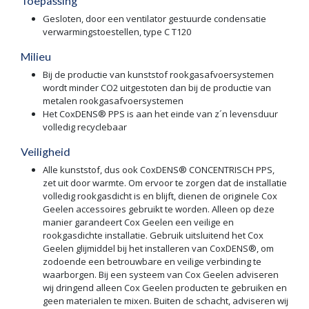
Toepassing
Gesloten, door een ventilator gestuurde condensatie
verwarmingstoestellen, type C T120
Milieu
Bij de productie van kunststof rookgasafvoersystemen
wordt minder CO2 uitgestoten dan bij de productie van
metalen rookgasafvoersystemen
Het CoxDENS® PPS is aan het einde van z´n levensduur
volledig recyclebaar
Veiligheid
Alle kunststof, dus ook CoxDENS® CONCENTRISCH PPS,
zet uit door warmte. Om ervoor te zorgen dat de installatie
volledig rookgasdicht is en blijft, dienen de originele Cox
Geelen accessoires gebruikt te worden. Alleen op deze
manier garandeert Cox Geelen een veilige en
rookgasdichte installatie. Gebruik uitsluitend het Cox
Geelen glijmiddel bij het installeren van CoxDENS®, om
zodoende een betrouwbare en veilige verbinding te
waarborgen. Bij een systeem van Cox Geelen adviseren
wij dringend alleen Cox Geelen producten te gebruiken en
geen materialen te mixen. Buiten de schacht, adviseren wij