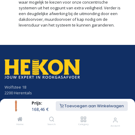
waar mogelijk te kiezen voor onze concentrische
systemen uit het oogpunt van extra veiligheid. Verder is
een deugdelijke afwerking bij de uitmonding door een
dakdoorvoer, muurdoorvoer of kap nodig om de
levensduur van het systeem te kunnen garanderen.
Wolfstee 18
2200 Herentals
Prijs:
014/23.50.41
Toevoegen aan Winkelwagen
info@hekon.be
168,46
€
BTW BE 0456.631.656
Home
Search
Category
Account
Algemene voorwaarden