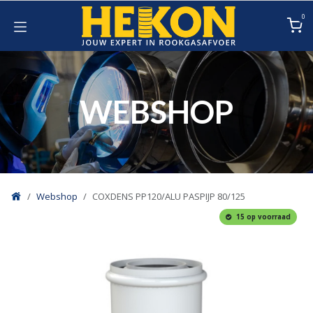
Overslaan naar inhoud
0
WEBSHOP
Webshop
COXDENS PP120/ALU PASPIJP 80/125
15 op voorraad