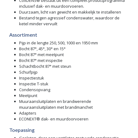
CoxDENS® bestaat uit een compleet productprogramma
inclusief dak- en muurdoorvoeren.
Duurzaam, licht van gewicht en makkelijk te installeren
Bestand tegen agressief condenswater, waardoor de
ketel minder vervuilt
Assortiment
Pijp in de lengte 250, 500, 1000 en 1950 mm
Bocht 87°, 45°, 30° en 15°
Bocht 87° met meetpunt
Bocht 87° met inspectie
Schachtbocht 87° met steun
Schuifpijp
Inspectiestuk
Inspectie T-stuk
Condensopvang
Meetpunt
Muuraansluitplaten en brandwerende
muuraansluitplaten met brandmanchet
Adapters
ECONEXT® dak- en muurdoorvoeren
Toepassing
Gesloten, door een ventilator gestuurde condensatie