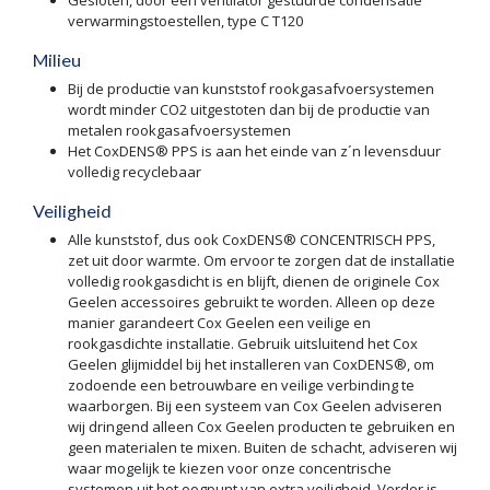
verwarmingstoestellen, type C T120
Milieu
Bij de productie van kunststof rookgasafvoersystemen
wordt minder CO2 uitgestoten dan bij de productie van
metalen rookgasafvoersystemen
Het CoxDENS® PPS is aan het einde van z´n levensduur
volledig recyclebaar
Veiligheid
Alle kunststof, dus ook CoxDENS® CONCENTRISCH PPS,
zet uit door warmte. Om ervoor te zorgen dat de installatie
volledig rookgasdicht is en blijft, dienen de originele Cox
Geelen accessoires gebruikt te worden. Alleen op deze
manier garandeert Cox Geelen een veilige en
rookgasdichte installatie. Gebruik uitsluitend het Cox
Geelen glijmiddel bij het installeren van CoxDENS®, om
zodoende een betrouwbare en veilige verbinding te
waarborgen. Bij een systeem van Cox Geelen adviseren
wij dringend alleen Cox Geelen producten te gebruiken en
geen materialen te mixen. Buiten de schacht, adviseren wij
waar mogelijk te kiezen voor onze concentrische
systemen uit het oogpunt van extra veiligheid. Verder is