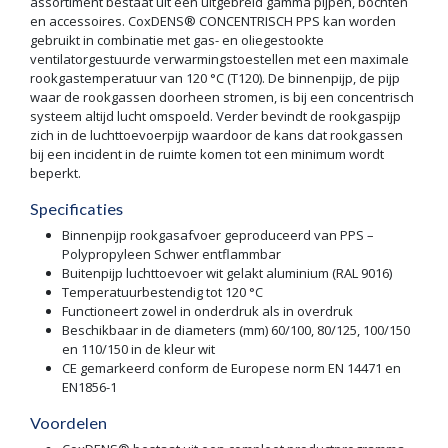
assortiment bestaat uit een uitgebreid gamma pijpen, bochten
en accessoires. CoxDENS® CONCENTRISCH PPS kan worden
gebruikt in combinatie met gas- en oliegestookte
ventilatorgestuurde verwarmingstoestellen met een maximale
rookgastemperatuur van 120 °C (T120). De binnenpijp, de pijp
waar de rookgassen doorheen stromen, is bij een concentrisch
systeem altijd lucht omspoeld. Verder bevindt de rookgaspijp
zich in de luchttoevoerpijp waardoor de kans dat rookgassen
bij een incident in de ruimte komen tot een minimum wordt
beperkt.
Specificaties
Binnenpijp rookgasafvoer geproduceerd van PPS –
Polypropyleen Schwer entflammbar
Buitenpijp luchttoevoer wit gelakt aluminium (RAL 9016)
Temperatuurbestendig tot 120 °C
Functioneert zowel in onderdruk als in overdruk
Beschikbaar in de diameters (mm) 60/100, 80/125, 100/150
en 110/150 in de kleur wit
CE gemarkeerd conform de Europese norm EN 14471 en
EN1856-1
Voordelen