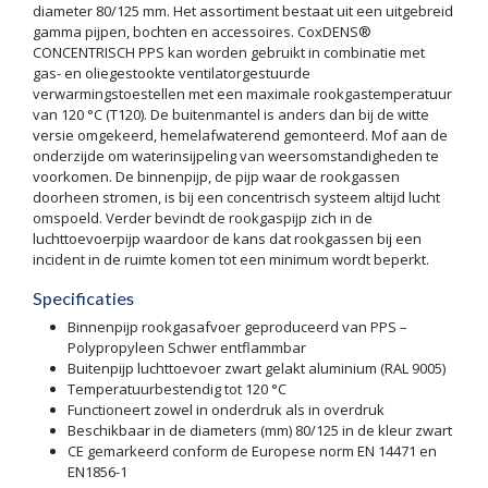
diameter 80/125 mm. Het assortiment bestaat uit een uitgebreid
gamma pijpen, bochten en accessoires. CoxDENS®
CONCENTRISCH PPS kan worden gebruikt in combinatie met
gas- en oliegestookte ventilatorgestuurde
verwarmingstoestellen met een maximale rookgastemperatuur
van 120 °C (T120). De buitenmantel is anders dan bij de witte
versie omgekeerd, hemelafwaterend gemonteerd. Mof aan de
onderzijde om waterinsijpeling van weersomstandigheden te
voorkomen. De binnenpijp, de pijp waar de rookgassen
doorheen stromen, is bij een concentrisch systeem altijd lucht
omspoeld. Verder bevindt de rookgaspijp zich in de
luchttoevoerpijp waardoor de kans dat rookgassen bij een
incident in de ruimte komen tot een minimum wordt beperkt.
Specificaties
Binnenpijp rookgasafvoer geproduceerd van PPS –
Polypropyleen Schwer entflammbar
Buitenpijp luchttoevoer zwart gelakt aluminium (RAL 9005)
Temperatuurbestendig tot 120 °C
Functioneert zowel in onderdruk als in overdruk
Beschikbaar in de diameters (mm) 80/125 in de kleur zwart
CE gemarkeerd conform de Europese norm EN 14471 en
EN1856-1