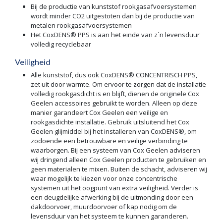
Bij de productie van kunststof rookgasafvoersystemen
wordt minder CO2 uitgestoten dan bij de productie van
metalen rookgasafvoersystemen
Het CoxDENS® PPS is aan het einde van z´n levensduur
volledig recyclebaar
Veiligheid
Alle kunststof, dus ook CoxDENS® CONCENTRISCH PPS,
zet uit door warmte. Om ervoor te zorgen dat de installatie
volledig rookgasdicht is en blijft, dienen de originele Cox
Geelen accessoires gebruikt te worden. Alleen op deze
manier garandeert Cox Geelen een veilige en
rookgasdichte installatie. Gebruik uitsluitend het Cox
Geelen glijmiddel bij het installeren van CoxDENS®, om
zodoende een betrouwbare en veilige verbinding te
waarborgen. Bij een systeem van Cox Geelen adviseren
wij dringend alleen Cox Geelen producten te gebruiken en
geen materialen te mixen. Buiten de schacht, adviseren wij
waar mogelijk te kiezen voor onze concentrische
systemen uit het oogpunt van extra veiligheid. Verder is
een deugdelijke afwerking bij de uitmonding door een
dakdoorvoer, muurdoorvoer of kap nodig om de
levensduur van het systeem te kunnen garanderen.