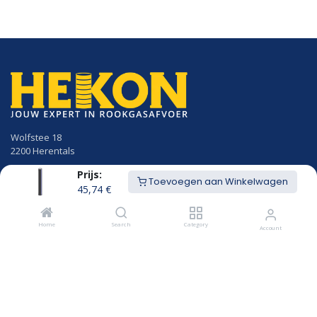
Wolfstee 18
2200 Herentals
Prijs:
014/23.50.41
Toevoegen aan Winkelwagen
info@hekon.be
45,74
€
BTW BE 0456.631.656
Home
Search
Category
Account
Algemene voorwaarden
Cookiebeleid en GDPR gebruikersvoorwaarden
Openingsuren
MAANDAG
8u00 - 12u15
12u45 - 18:00