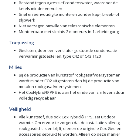
Bestand tegen agressief condenswater, waardoor de
ketels minder vervuilen
Snel en éénvoudig te monteren zonder kap-, breek- of
slijpwerk
Niet verzagen omwille van telescopische elementen
Monteerbaar met slechts 2 monteurs in 1 arbeidsgang
Toepassing
Gesloten, door een ventilator gestuurde condensatie
verwarmingstoestellen, type C42 of C43 T120
Milieu
Bij de productie van kunststof rookgasafvoersystemen
wordt minder CO2 uitgestoten dan bij de productie van
metalen rookgasafvoersystemen
Het CoxHybrid® PPS is aan het einde van z´n levensduur
volledig recyclebaar
Veiligheid
Alle kunststof, dus ook CoxHybrid® PPS, zet uit door
warmte. Om ervoor te zorgen dat de installatie volledig
rookgasdicht is en blijft, dienen de originele Cox Geelen
accessoires gebruikt te worden. Alleen op deze manier