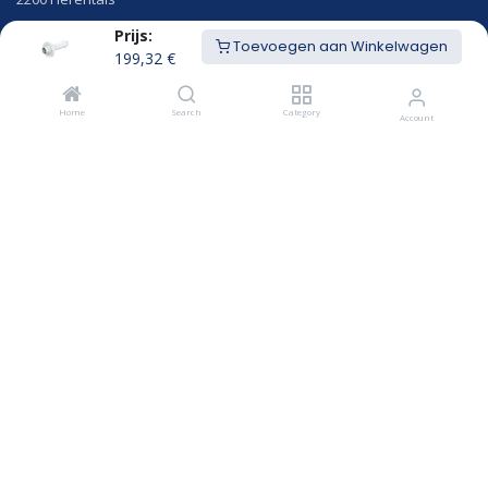
Prijs:
014/23.50.41
Toevoegen aan Winkelwagen
info@hekon.be
199,32
€
BTW BE 0456.631.656
Home
Search
Category
Account
Algemene voorwaarden
Cookiebeleid en GDPR gebruikersvoorwaarden
Openingsuren
MAANDAG
8u00 - 12u15
12u45 - 18:00
DINSDAG
8u00 - 12u15
12u45 - 18:00
WOENSDAG
8u00 - 12u15
12u45 - 18:00
DONDERDAG
8u00 - 12u15
12u45 - 18:00
VRIJDAG
8u00 - 12u15
12u45 - 17:00
Rookgasafvoer op maat
VRAAG EEN OF​​​​FERTE AAN