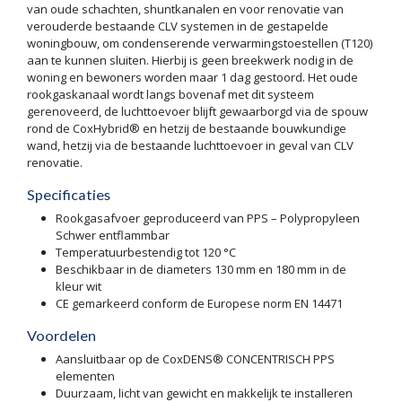
van oude schachten, shuntkanalen en voor renovatie van
verouderde bestaande CLV systemen in de gestapelde
woningbouw, om condenserende verwarmingstoestellen (T120)
aan te kunnen sluiten. Hierbij is geen breekwerk nodig in de
woning en bewoners worden maar 1 dag gestoord. Het oude
rookgaskanaal wordt langs bovenaf met dit systeem
gerenoveerd, de luchttoevoer blijft gewaarborgd via de spouw
rond de CoxHybrid® en hetzij de bestaande bouwkundige
wand, hetzij via de bestaande luchttoevoer in geval van CLV
renovatie.
Specificaties
Rookgasafvoer geproduceerd van PPS – Polypropyleen
Schwer entflammbar
Temperatuurbestendig tot 120 °C
Beschikbaar in de diameters 130 mm en 180 mm in de
kleur wit
CE gemarkeerd conform de Europese norm EN 14471
Voordelen
Aansluitbaar op de CoxDENS® CONCENTRISCH PPS
elementen
Duurzaam, licht van gewicht en makkelijk te installeren