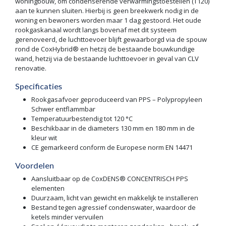
woningbouw, om condenserende verwarmingstoestellen (T120)
aan te kunnen sluiten. Hierbij is geen breekwerk nodig in de
woning en bewoners worden maar 1 dag gestoord. Het oude
rookgaskanaal wordt langs bovenaf met dit systeem
gerenoveerd, de luchttoevoer blijft gewaarborgd via de spouw
rond de CoxHybrid® en hetzij de bestaande bouwkundige
wand, hetzij via de bestaande luchttoevoer in geval van CLV
renovatie.
Specificaties
Rookgasafvoer geproduceerd van PPS – Polypropyleen
Schwer entflammbar
Temperatuurbestendig tot 120 °C
Beschikbaar in de diameters 130 mm en 180 mm in de
kleur wit
CE gemarkeerd conform de Europese norm EN 14471
Voordelen
Aansluitbaar op de CoxDENS® CONCENTRISCH PPS
elementen
Duurzaam, licht van gewicht en makkelijk te installeren
Bestand tegen agressief condenswater, waardoor de
ketels minder vervuilen