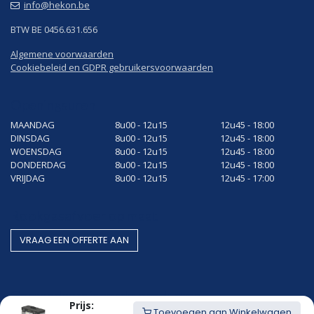
info@hekon.be
BTW BE 0456.631.656
Algemene voorwaarden
Cookiebeleid en GDPR gebruikersvoorwaarden
Openingsuren
MAANDAG
8u00 - 12u15
12u45 - 18:00
DINSDAG
8u00 - 12u15
12u45 - 18:00
WOENSDAG
8u00 - 12u15
12u45 - 18:00
DONDERDAG
8u00 - 12u15
12u45 - 18:00
VRIJDAG
8u00 - 12u15
12u45 - 17:00
Rookgasafvoer op maat
VRAAG EEN OF​​​​FERTE AAN
Gestandaardiseerde producten
Prijs:
Toevoegen aan Winkelwagen