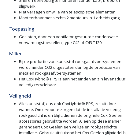
Snel en éénvoudig te monteren zonder kap-, breek- of
slijpwerk
Niet verzagen omwille van telescopische elementen
Monteerbaar met slechts 2 monteurs in 1 arbeidsgang
Toepassing
Gesloten, door een ventilator gestuurde condensatie
verwarmingstoestellen, type C42 of C43 T120
Milieu
Bij de productie van kunststof rookgasafvoersystemen
wordt minder CO2 uitgestoten dan bij de productie van
metalen rookgasafvoersystemen
Het CoxHybrid® PPS is aan het einde van z´n levensduur
volledig recyclebaar
Veiligheid
Alle kunststof, dus ook CoxHybrid® PPS, zet uit door
warmte. Om ervoor te zorgen dat de installatie volledig
rookgasdicht is en blijft, dienen de originele Cox Geelen
accessoires gebruikt te worden. Alleen op deze manier
garandeert Cox Geelen een veilige en rookgasdichte
installatie. Gebruik uitsluitend het Cox Geelen glijmiddel bij