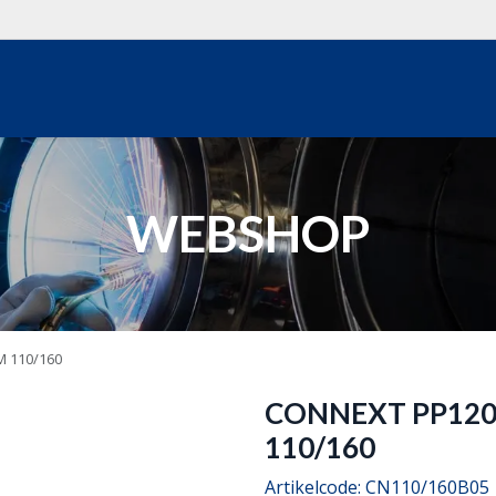
WEBSHOP
OVER ONS
REALISATIES
OFFERTE
WEBSHOP
M 110/160
CONNEXT PP120
Op bestelling
110/160
Artikelcode:
CN110/160B05