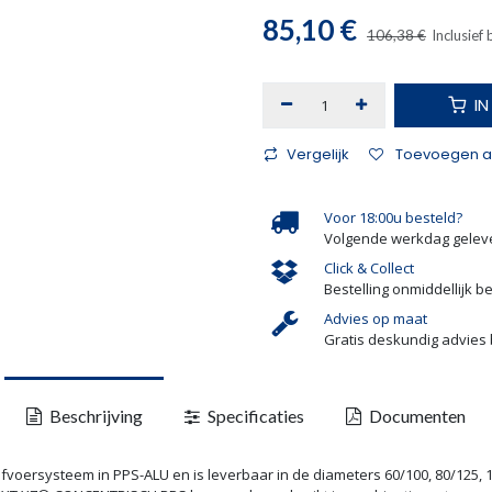
85,10
€
106,38
€
Inclusief
I
Vergelijk
Toevoegen aa
Voor 18:00u besteld?
Volgende werkdag gelev
Click & Collect
Bestelling onmiddellijk b
Advies op maat
Gratis deskundig advies 