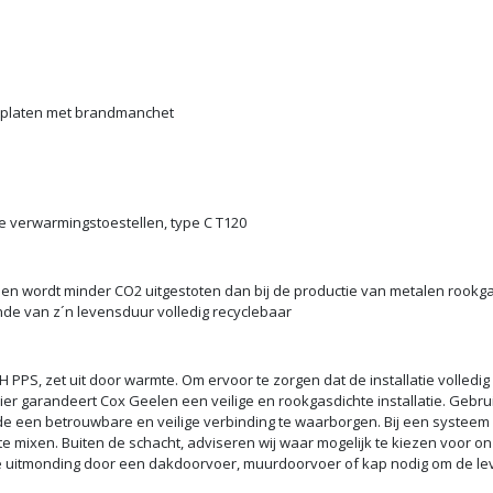
ren
 ketel minder vervuilt
tplaten met brandmanchet
e verwarmingstoestellen, type C T120
men wordt minder CO2 uitgestoten dan bij de productie van metalen rook