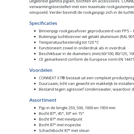
CONNEXT X7® CONCENTRISCH PPS is het veilige rookgasafvo
uitgebreid gamma pijpen, bochten en accessoires. CONNE
verwarmingstoestellen met een maximale rookgastemperatu
omspoeld. Verder bevindt de rookgaspijp zich in de luch
Specificaties
Binnenpijp rookgasafvoer geproduceerd van PPS –
Buitenpijp luchttoevoer wit gelakt aluminium (RAL 901
Temperatuurbestendig tot 120 °C
Functioneert zowel in onderdruk als in overdruk
Beschikbaar in de diameters (mm) 60/100, 80/125, 100
CE gemarkeerd conform de Europese norm EN 14471
Voordelen
CONNEXT X7® bestaat uit een compleet productprog