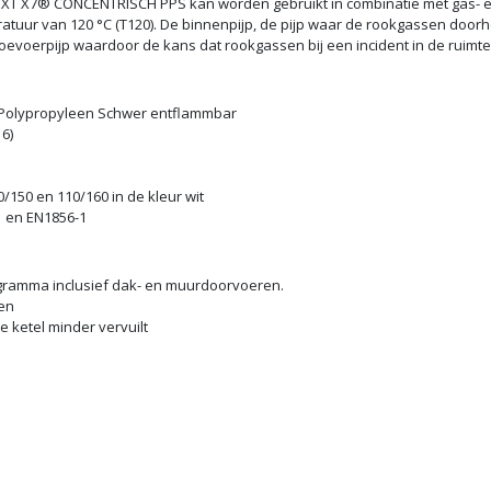
Beschrijving
Specificaties
Documenten
ersysteem in PPS-ALU en is leverbaar in de diameters 60/100, 80/125, 1
XT X7® CONCENTRISCH PPS kan worden gebruikt in combinatie met gas- en
ur van 120 °C (T120). De binnenpijp, de pijp waar de rookgassen doorheen
ttoevoerpijp waardoor de kans dat rookgassen bij een incident in de ruim
 Polypropyleen Schwer entflammbar
6)
/150 en 110/160 in de kleur wit
 en EN1856-1
ramma inclusief dak- en muurdoorvoeren.