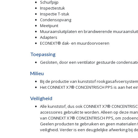
Duurzaam, licht van gewicht en makkelijk te installe
Bestand tegen agressief condenswater, waardoor de
Assortiment
Pijp in de lengte 250, 500, 1000 en 1950 mm
Bocht 87°, 45°, 30° en 15°
Bocht 87° met meetpunt
Bocht 87° met inspectie
Schachtbocht 87° met steun
Schuifpijp
Inspectiestuk
Inspectie T-stuk
Condensopvang
Meetpunt
Muuraansluitplaten en brandwerende muuraanslui
Adapters
ECONEXT® dak- en muurdoorvoeren
Toepassing
Gesloten, door een ventilator gestuurde condensati
Milieu
Bij de productie van kunststof rookgasafvoersyste