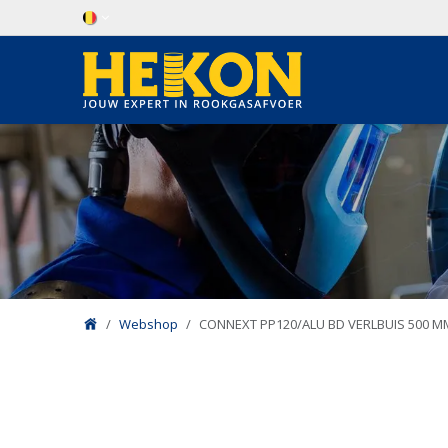
Overslaan naar inhoud
Webshop
CONNEXT PP120/ALU BD VERLBUIS 500 M