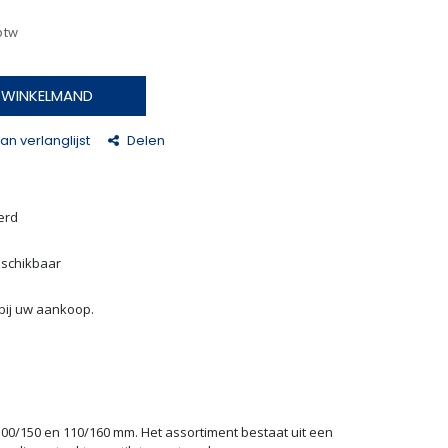
 btw
N WINKELMAND
n verlanglijst
Delen
erd
eschikbaar
bij uw aankoop.