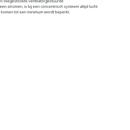
00/150 en 110/160 mm. Het assortiment bestaat uit een
 oliegestookte ventilatorgestuurde
 stromen, is bij een concentrisch systeem altijd lucht
te komen tot een minimum wordt beperkt.