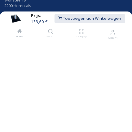
2200 Herentals
Prijs:
014/23.50.41
Toevoegen aan Winkelwagen
info@hekon.be
133,60
€
BTW BE 0456.631.656
Home
Search
Category
Account
Algemene voorwaarden
Cookiebeleid en GDPR gebruikersvoorwaarden
Openingsuren
MAANDAG
8u00 - 12u15
12u45 - 18:00
DINSDAG
8u00 - 12u15
12u45 - 18:00
WOENSDAG
8u00 - 12u15
12u45 - 18:00
DONDERDAG
8u00 - 12u15
12u45 - 18:00
VRIJDAG
8u00 - 12u15
12u45 - 17:00
Rookgasafvoer op maat
VRAAG EEN OF​​​​FERTE AAN