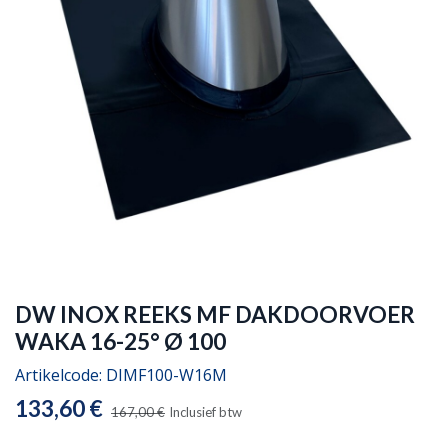
DW INOX REEKS MF DAKDOORVOER
WAKA 16-25° Ø 100
Artikelcode:
DIMF100-W16M
133,60
€
167,00
€
Inclusief btw