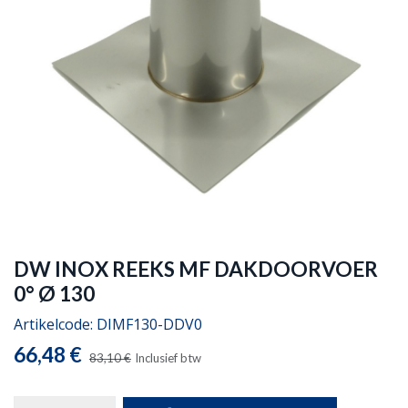
DW INOX REEKS MF DAKDOORVOER
0° Ø 130
Artikelcode:
DIMF130-DDV0
66,48
€
83,10
€
Inclusief btw