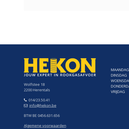
Openin
MAANDAG
DINSDAG
WOENSD
Wolfstee 18
DONDERD
2200 Herentals
VRIJDAG
014/23.50.41
info@hekon.be
BTW BE 0456.631.656
Algemene voorwaarden