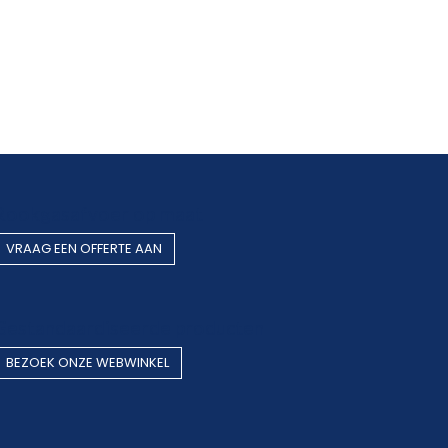
Rookgasafvoer op maat
VRAAG EEN OF​​​​FERTE AAN
Gestandaardiseerde producten
BEZOEK O​​​​NZE WEBWINKEL