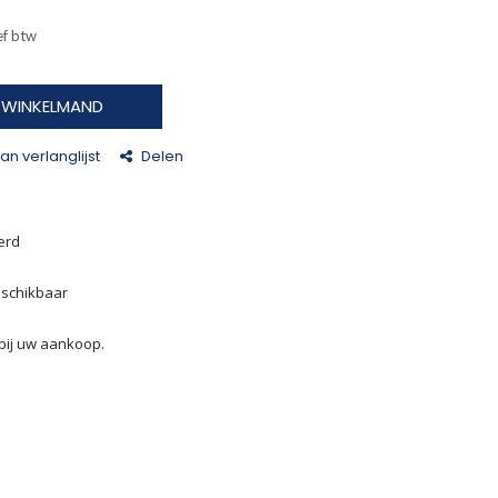
ef btw
N WINKELMAND
n verlanglijst
Delen
erd
eschikbaar
bij uw aankoop.