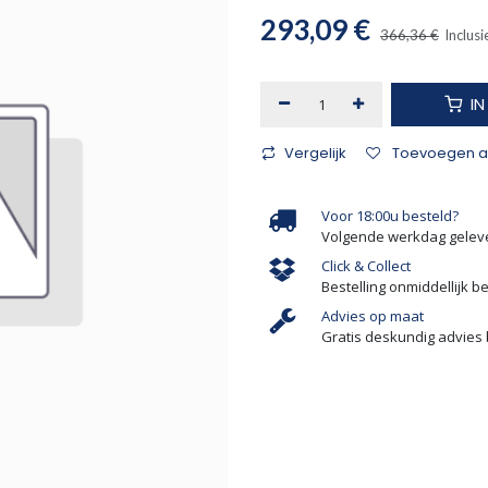
293,09
€
366,36
€
Inclusi
I
Vergelijk
Toevoegen aa
Voor 18:00u besteld?
Volgende werkdag gelev
Click & Collect
Bestelling onmiddellijk b
Advies op maat
Gratis deskundig advies 