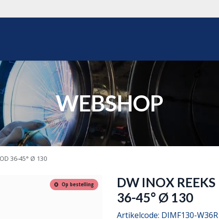
WEBSHOP
OVER ONS
REALISATIES
OFFERTE
WEBSHOP
D 36-45° Ø 130
DW INOX REEK
Op bestelling
36-45° Ø 130
Artikelcode:
DIMF130-W36R