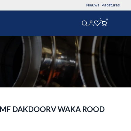
Nieuws
Vacatures
0
0
CONTACT
S MF DAKDOORV WAKA ROOD