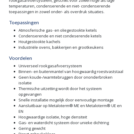
rookgasafvoersysteem, geschikt voor zowel hoge als lage
temperaturen, condenserende en niet- condenserende
toepassingen in zowel onder- als overdruk situaties.
Toepassingen
Atmosferische gas- en oliegestookte ketels
Condenserende en niet condeserende ketels
Houtgestookte kachels
Industriële ovens, bakkerijen en grootkeukens
Voordelen
Universeel rookgasafvoersysteem
Binnen- en buitenmantel van hoogwaardig roestvaststaal
Geen koude-/warmtebruggen door ononderbroken
isolatie
Thermische uitzetting wordt door het systeem
opgevangen
Snelle installatie mogelijk door eenvoudige montage
Aansluitbaar op Metaloterm® ME en Metaloterm® UE en
EN
Hoogwaardige isolatie, hoge densiteit
Gas- en waterdicht systeem door unieke dichtring
Gering gewicht