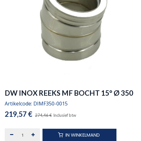
DW INOX REEKS MF BOCHT 15° Ø 350
Artikelcode:
DIMF350-0015
219,57
€
274,46
€
Inclusief btw
IN WINKELMAND