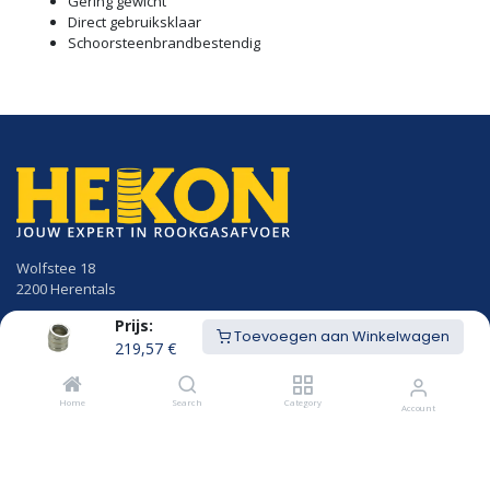
Gering gewicht
Direct gebruiksklaar
Schoorsteenbrandbestendig
Wolfstee 18
2200 Herentals
Prijs:
014/23.50.41
Toevoegen aan Winkelwagen
info@hekon.be
219,57
€
BTW BE 0456.631.656
Home
Search
Category
Account
Algemene voorwaarden
Cookiebeleid en GDPR gebruikersvoorwaarden