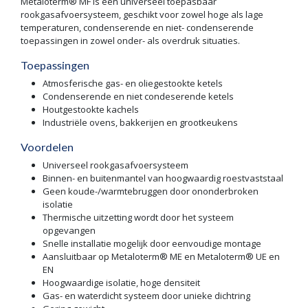
Metaloterm® MF is een universeel toepasbaar
rookgasafvoersysteem, geschikt voor zowel hoge als lage
temperaturen, condenserende en niet- condenserende
toepassingen in zowel onder- als overdruk situaties.
Toepassingen
Atmosferische gas- en oliegestookte ketels
Condenserende en niet condeserende ketels
Houtgestookte kachels
Industriële ovens, bakkerijen en grootkeukens
Voordelen
Universeel rookgasafvoersysteem
Binnen- en buitenmantel van hoogwaardig roestvaststaal
Geen koude-/warmtebruggen door ononderbroken
isolatie
Thermische uitzetting wordt door het systeem
opgevangen
Snelle installatie mogelijk door eenvoudige montage
Aansluitbaar op Metaloterm® ME en Metaloterm® UE en
EN
Hoogwaardige isolatie, hoge densiteit
Gas- en waterdicht systeem door unieke dichtring