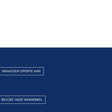
Rookgasafvoer op maat
VRAAG EEN OF​​​​FERTE AAN
Gestandaardiseerde producten
BEZOEK O​​​​NZE WEBWINKEL