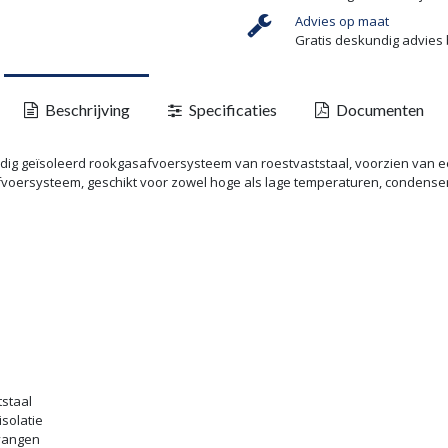
Advies op maat
Gratis deskundig advies 
Beschrijving
Specificaties
Documenten
g geïsoleerd rookgasafvoersysteem van roestvaststaal, voorzien van ee
voersysteem, geschikt voor zowel hoge als lage temperaturen, condense
staal
solatie
evangen