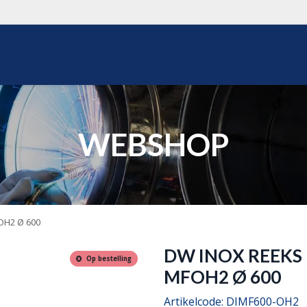
WEBSHOP
OVER ONS
REALISATIES
OFFERTE
WEBSHOP
OH2 Ø 600
DW INOX REEKS
Op bestelling
MFOH2 Ø 600
Artikelcode:
DIMF600-OH2