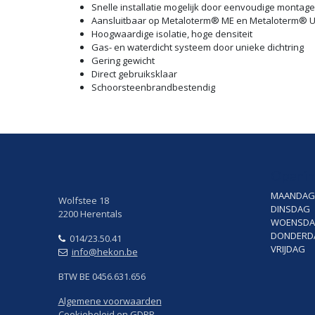
Snelle installatie mogelijk door eenvoudige montage
Aansluitbaar op Metaloterm® ME en Metaloterm® U
Hoogwaardige isolatie, hoge densiteit
Gas- en waterdicht systeem door unieke dichtring
Gering gewicht
Direct gebruiksklaar
Schoorsteenbrandbestendig
Openin
MAANDAG
Wolfstee 18
DINSDAG
2200 Herentals
WOENSD
DONDERD
014/23.50.41
VRIJDAG
info@hekon.be
BTW BE 0456.631.656
Algemene voorwaarden
Cookiebeleid en GDPR