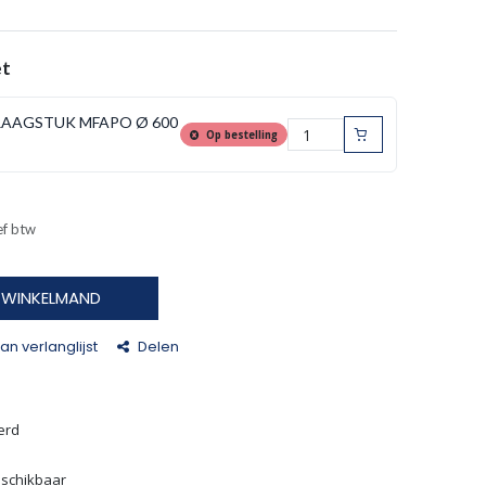
et
RAAGSTUK MFAPO Ø 600
Op bestelling
ef btw
N WINKELMAND
n verlanglijst
Delen
erd
eschikbaar