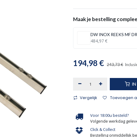
Maak je bestelling comple
DW INOX REEKS MF D
484,97
€
194,98
€
243,73
€
Inclusi
I
Vergelijk
Toevoegen aa
Voor 18:00u besteld?
Volgende werkdag gelev
Click & Collect
Bestelling onmiddellijk b