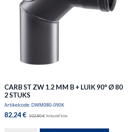
CARB ST ZW 1.2 MM B + LUIK 90° Ø 80
2 STUKS
Artikelcode:
DWM080-090K
82,24
€
102,80
€
Inclusief btw