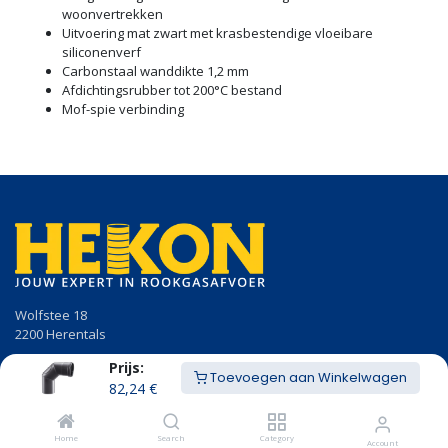
woonvertrekken
Uitvoering mat zwart met krasbestendige vloeibare
siliconenverf
Carbonstaal wanddikte 1,2 mm
Afdichtingsrubber tot 200°C bestand
Mof-spie verbinding
Wolfstee 18
2200 Herentals
Prijs:
014/23.50.41
Toevoegen aan Winkelwagen
info@hekon.be
82,24
€
BTW BE 0456.631.656
Home
Search
Category
Account