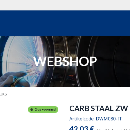
WEBSHOP
OVER ONS
REALISATIES
OFFERTE
WEBSHOP
TUKS
CARB STAAL ZW 
2 op voorraad
Artikelcode:
DWM080-FF
42,03
€