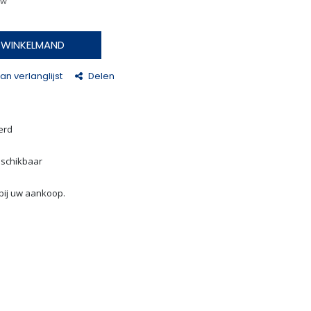
tw
N WINKELMAND
n verlanglijst
Delen
erd
eschikbaar
bij uw aankoop.