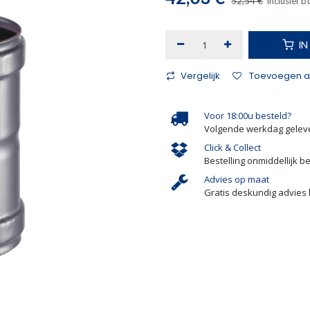
52,54
€
Inclusief b
I
Vergelijk
Toevoegen aa
Voor 18:00u besteld?
Volgende werkdag gelev
Click & Collect
Bestelling onmiddellijk b
Advies op maat
Gratis deskundig advies 