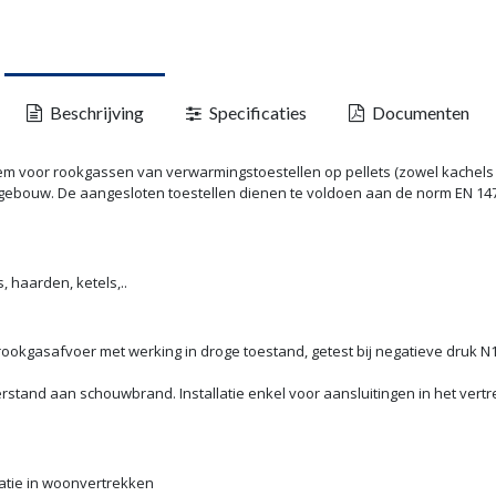
Beschrijving
Specificaties
Documenten
em voor rookgassen van verwarmingstoestellen op pellets (zowel kachels 
 gebouw. De aangesloten toestellen dienen te voldoen aan de norm EN 1
, haarden, ketels,..
okgasafvoer met werking in droge toestand, getest bij negatieve druk N1 40
rstand aan schouwbrand. Installatie enkel voor aansluitingen in het vert
atie in woonvertrekken