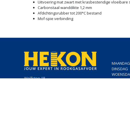
Uitvoering mat zwart met krasbestendige vloeibare s
Carbonstaal wanddikte 1,2 mm
Afdichtingsrubber tot 200°C bestand
Mof-spie verbinding
Openin
MAANDAG
DINSDAG
WOENSD
Wolfstee 18
DONDERD
2200 Herentals
VRIJDAG
014/23.50.41
info@hekon.be
BTW BE 0456.631.656
Algemene voorwaarden
Cookiebeleid en GDPR