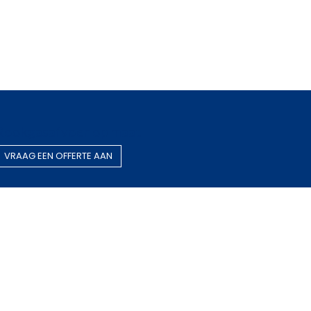
Rookgasafvoer op maat
VRAAG EEN OF​​​​FERTE AAN
Gestandaardiseerde producten
BEZOEK O​​​​NZE WEBWINKEL