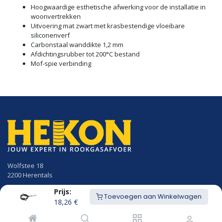
Hoogwaardige esthetische afwerking voor de installatie in
woonvertrekken
Uitvoering mat zwart met krasbestendige vloeibare
siliconenverf
Carbonstaal wanddikte 1,2 mm
Afdichtingsrubber tot 200°C bestand
Mof-spie verbinding
Wolfstee 18
2200 Herentals
Prijs:
014/23.50.41
Toevoegen aan Winkelwagen
info@hekon.be
18,26
€
BTW BE 0456.631.656