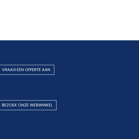
Rookgasafvoer op maat
VRAAG EEN OF​​​​FERTE AAN
Gestandaardiseerde producten
BEZOEK O​​​​NZE WEBWINKEL