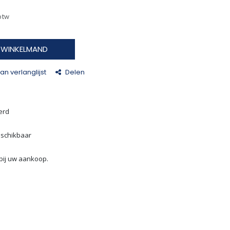
 btw
N WINKELMAND
n verlanglijst
Delen
erd
eschikbaar
bij uw aankoop.