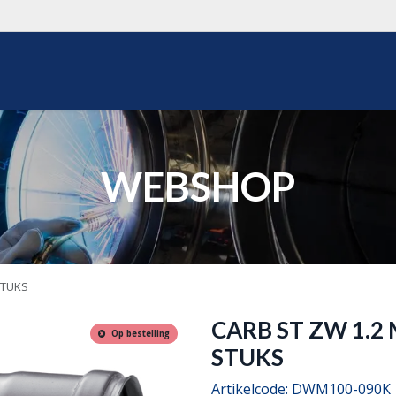
WEBSHOP
OVER ONS
REALISATIES
OFFERTE
WEBSHOP
 STUKS
CARB ST ZW 1.2 M
Op bestelling
STUKS
Artikelcode:
DWM100-090K