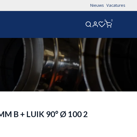
Nieuws
Vacatures
0
0
CONTACT
M B + LUIK 90° Ø 100 2