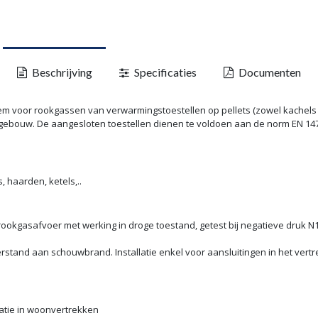
Beschrijving
Specificaties
Documenten
em voor rookgassen van verwarmingstoestellen op pellets (zowel kachels 
 gebouw. De aangesloten toestellen dienen te voldoen aan de norm EN 1
, haarden, ketels,..
okgasafvoer met werking in droge toestand, getest bij negatieve druk N1 40
rstand aan schouwbrand. Installatie enkel voor aansluitingen in het vert
atie in woonvertrekken