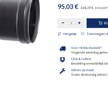
95,03
€
118,79
€
Inclusief
I
Vergelijk
Toevoegen aa
Voor 18:00u besteld?
Volgende werkdag gelev
Click & Collect
Bestelling onmiddellijk b
Advies op maat
Gratis deskundig advies 