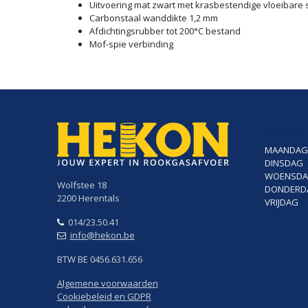
Uitvoering mat zwart met krasbestendige vloeibare s
Carbonstaal wanddikte 1,2 mm
Afdichtingsrubber tot 200°C bestand
Mof-spie verbinding
Openin
MAANDAG
DINSDAG
WOENSD
Wolfstee 18
DONDERD
2200 Herentals
VRIJDAG
014/23.50.41
info@hekon.be
BTW BE 0456.631.656
Algemene voorwaarden
Cookiebeleid en GDPR