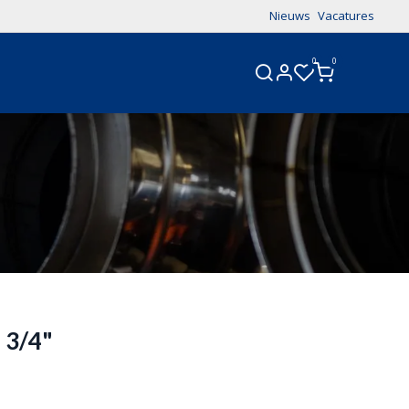
Nieuws
Vacatures
0
0
CONTACT
 3/4"