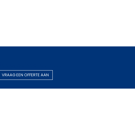
Rookgasafvoer op maat
VRAAG EEN OF​​​​FERTE AAN
Gestandaardiseerde producten
BEZOEK O​​​​NZE WEBWINKEL