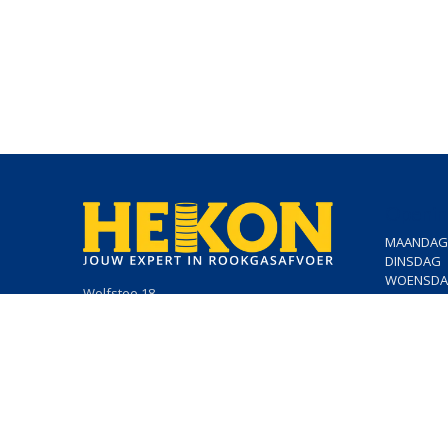
Openin
MAANDAG
DINSDAG
WOENSD
Wolfstee 18
DONDERD
2200 Herentals
VRIJDAG
014/23.50.41
info@hekon.be
BTW BE 0456.631.656
Algemene voorwaarden