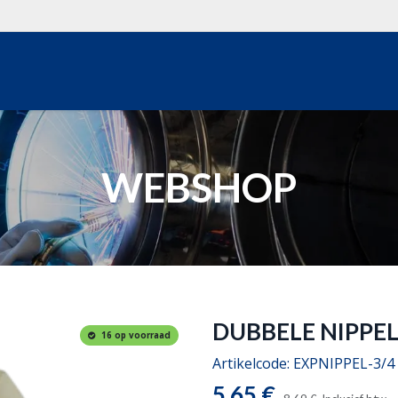
WEBSHOP
OVER ONS
REALISATIES
OFFERTE
WEBSHOP
DUBBELE NIPPEL
16 op voorraad
Artikelcode:
EXPNIPPEL-3/4
5,65
€