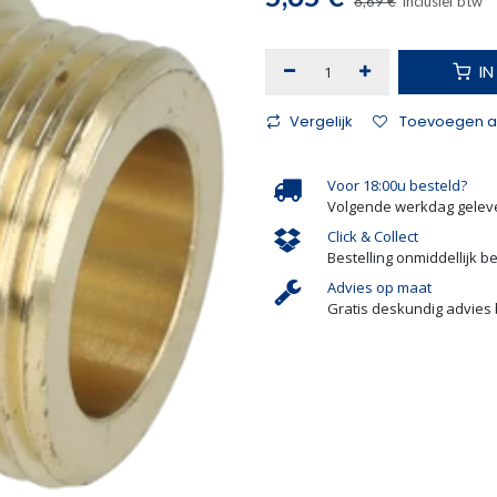
8,69
€
Inclusief btw
I
Vergelijk
Toevoegen aa
Voor 18:00u besteld?
Volgende werkdag gelev
Click & Collect
Bestelling onmiddellijk b
Advies op maat
Gratis deskundig advies 