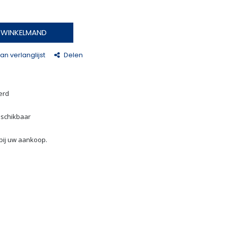
N WINKELMAND
n verlanglijst
Delen
erd
eschikbaar
bij uw aankoop.