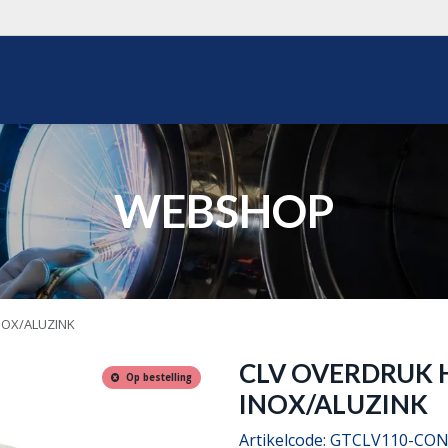
WEBSHOP
OVER ONS
REALISATIES
OFFERTE
WEBSHOP
NOX/ALUZINK
CLV OVERDRUK 
Op bestelling
INOX/ALUZINK
Artikelcode:
GTCLV110-CO