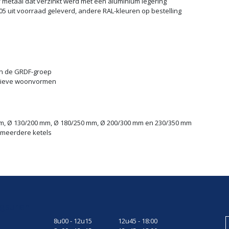
f metaal dat verzinkt werd met een aluminium legering
05 uit voorraad geleverd, andere RAL-kleuren op bestelling
an de GRDF-groep
ctieve woonvormen
m, Ø 130/200 mm, Ø 180/250 mm, Ø 200/300 mm en 230/350 mm
t meerdere ketels
gsuren
8u00 - 12u15
12u45 - 18:00