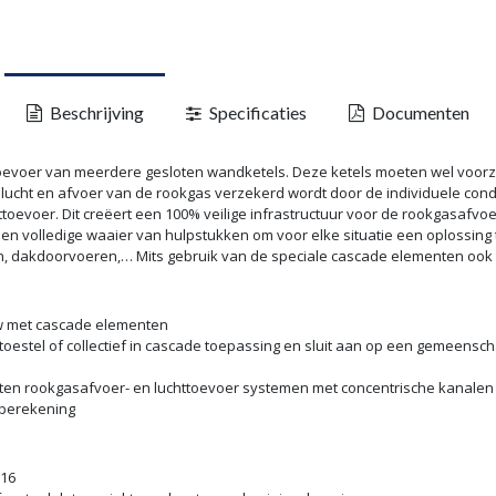
Beschrijving
Specificaties
Documenten
oevoer van meerdere gesloten wandketels. Deze ketels moeten wel voorzi
lucht en afvoer van de rookgas verzekerd wordt door de individuele conde
toevoer. Dit creëert een 100% veilige infrastructuur voor de rookgasafvo
 volledige waaier van hulpstukken om voor elke situatie een oplossing te
n, dakdoorvoeren,… Mits gebruik van de speciale cascade elementen ook to
w met cascade elementen
oestel of collectief in cascade toepassing en sluit aan op een gemeensc
loten rookgasafvoer- en luchttoevoer systemen met concentrische kanalen
rberekening
316