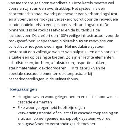
van meerdere gesloten wandketels. Deze ketels moeten wel
voorzien zijn van een overdrukklep. Het systeem is een
concentrisch kanaal waarbij de toevoer van verbrandingslucht
en afvoer van de rookgas verzekerd wordt door de individuele
condensatieketels in een gesloten verbrandingscircuit. De
binnenbuis is de rookgasafvoer en de buitenbuis de
luchttoevoer. Dit creëert een 100% veilige infrastructuur voor de
rookgasafvoer. Toepasbaar in nieuwbouw en renovatie van
collectieve hoogbouwwoningen. Het modulaire systeem
bestaat uit een volledige waaier van hulpstukken om voor elke
situatie een oplossing te bieden. Zo zijn er rechte elementen,
schuifstukken, bochten, aftakstukken, inspectiestukken,
steunmaterialen, dakdoorvoeren,… Mits gebruik van de
speciale cascade elementen ook toepasbaar bij
cascadeopstellingen in de utiliteitsbouw.
Toepassingen
Hoogbouw van woongelegenheden en utiliteitsbouw met
cascade elementen
Elke woongelegenheid heeft zijn eigen
verwarmingstoestel of collectief in cascade toepassing en
sluit aan op een gemeenschappelijk systeem voor de
rookgasafvoer en verbrandingsluchttoevoer