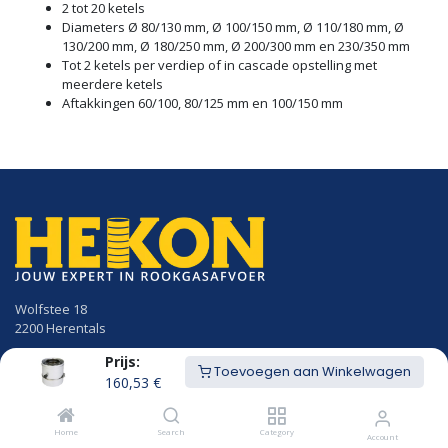
2 tot 20 ketels
Diameters Ø 80/130 mm, Ø 100/150 mm, Ø 110/180 mm, Ø
130/200 mm, Ø 180/250 mm, Ø 200/300 mm en 230/350 mm
Tot 2 ketels per verdiep of in cascade opstelling met
meerdere ketels
Aftakkingen 60/100, 80/125 mm en 100/150 mm
Wolfstee 18
2200 Herentals
Prijs:
014/23.50.41
Toevoegen aan Winkelwagen
info@hekon.be
160,53
€
BTW BE 0456.631.656
Home
Search
Category
Account