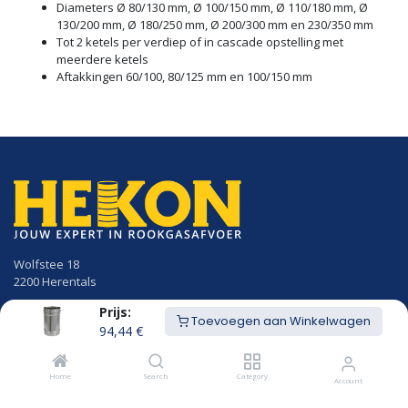
Diameters Ø 80/130 mm, Ø 100/150 mm, Ø 110/180 mm, Ø
130/200 mm, Ø 180/250 mm, Ø 200/300 mm en 230/350 mm
Tot 2 ketels per verdiep of in cascade opstelling met
meerdere ketels
Aftakkingen 60/100, 80/125 mm en 100/150 mm
Wolfstee 18
2200 Herentals
Prijs:
014/23.50.41
Toevoegen aan Winkelwagen
info@hekon.be
94,44
€
BTW BE 0456.631.656
Home
Search
Category
Account
Algemene voorwaarden