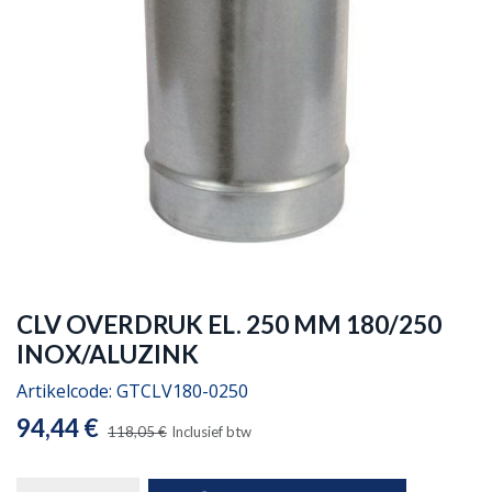
CLV OVERDRUK EL. 250 MM 180/250
INOX/ALUZINK
Artikelcode:
GTCLV180-0250
94,44
€
118,05
€
Inclusief btw