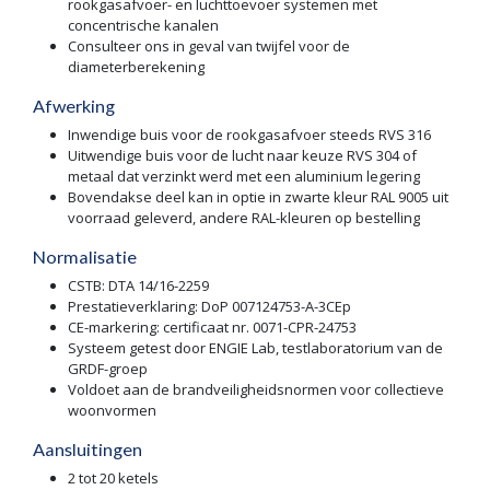
rookgasafvoer- en luchttoevoer systemen met
concentrische kanalen
Consulteer ons in geval van twijfel voor de
diameterberekening
Afwerking
Inwendige buis voor de rookgasafvoer steeds RVS 316
Uitwendige buis voor de lucht naar keuze RVS 304 of
metaal dat verzinkt werd met een aluminium legering
Bovendakse deel kan in optie in zwarte kleur RAL 9005 uit
voorraad geleverd, andere RAL-kleuren op bestelling
Normalisatie
CSTB: DTA 14/16-2259
Prestatieverklaring: DoP 007124753-A-3CEp
CE-markering: certificaat nr. 0071-CPR-24753
Systeem getest door ENGIE Lab, testlaboratorium van de
GRDF-groep
Voldoet aan de brandveiligheidsnormen voor collectieve
woonvormen
Aansluitingen
2 tot 20 ketels