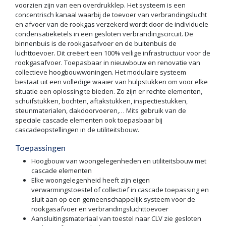
voorzien zijn van een overdrukklep. Het systeem is een
concentrisch kanaal waarbij de toevoer van verbrandingslucht
en afvoer van de rookgas verzekerd wordt door de individuele
condensatieketels in een gesloten verbrandingscircuit. De
binnenbuis is de rookgasafvoer en de buitenbuis de
luchttoevoer. Dit creëert een 100% veilige infrastructuur voor de
rookgasafvoer. Toepasbaar in nieuwbouw en renovatie van
collectieve hoogbouwwoningen. Het modulaire systeem
bestaat uit een volledige waaier van hulpstukken om voor elke
situatie een oplossing te bieden. Zo zijn er rechte elementen,
schuifstukken, bochten, aftakstukken, inspectiestukken,
steunmaterialen, dakdoorvoeren,… Mits gebruik van de
speciale cascade elementen ook toepasbaar bij
cascadeopstellingen in de utiliteitsbouw.
Toepassingen
Hoogbouw van woongelegenheden en utiliteitsbouw met
cascade elementen
Elke woongelegenheid heeft zijn eigen
verwarmingstoestel of collectief in cascade toepassing en
sluit aan op een gemeenschappelijk systeem voor de
rookgasafvoer en verbrandingsluchttoevoer
Aansluitingsmateriaal van toestel naar CLV zie gesloten