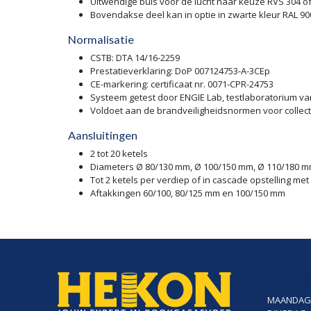
Uitwendige buis voor de lucht naar keuze RVS 304 o
Bovendakse deel kan in optie in zwarte kleur RAL 90
Normalisatie
CSTB: DTA 14/16-2259
Prestatieverklaring: DoP 007124753-A-3CEp
CE-markering: certificaat nr. 0071-CPR-24753
Systeem getest door ENGIE Lab, testlaboratorium v
Voldoet aan de brandveiligheidsnormen voor colle
Aansluitingen
2 tot 20 ketels
Diameters Ø 80/130 mm, Ø 100/150 mm, Ø 110/180 m
Tot 2 ketels per verdiep of in cascade opstelling me
Aftakkingen 60/100, 80/125 mm en 100/150 mm
Openin
MAANDAG