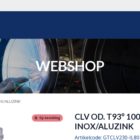
WEBSHOP
OVER ONS
REALISATIES
OFFERTE
WEBSHOP
NOX/ALUZINK
CLV OD. T93° 10
Op bestelling
INOX/ALUZINK
Artikelcode:
GTCLV230-IL80