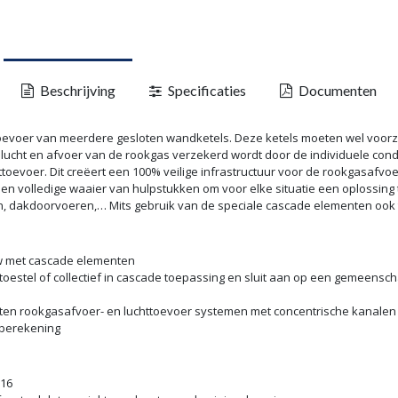
Beschrijving
Specificaties
Documenten
oevoer van meerdere gesloten wandketels. Deze ketels moeten wel voorzi
lucht en afvoer van de rookgas verzekerd wordt door de individuele conde
toevoer. Dit creëert een 100% veilige infrastructuur voor de rookgasafvo
 volledige waaier van hulpstukken om voor elke situatie een oplossing te
n, dakdoorvoeren,… Mits gebruik van de speciale cascade elementen ook to
w met cascade elementen
oestel of collectief in cascade toepassing en sluit aan op een gemeensc
loten rookgasafvoer- en luchttoevoer systemen met concentrische kanalen
rberekening
316