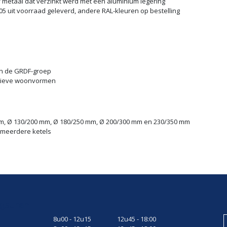
f metaal dat verzinkt werd met een aluminium legering
05 uit voorraad geleverd, andere RAL-kleuren op bestelling
an de GRDF-groep
ctieve woonvormen
m, Ø 130/200 mm, Ø 180/250 mm, Ø 200/300 mm en 230/350 mm
t meerdere ketels
gsuren
8u00 - 12u15
12u45 - 18:00