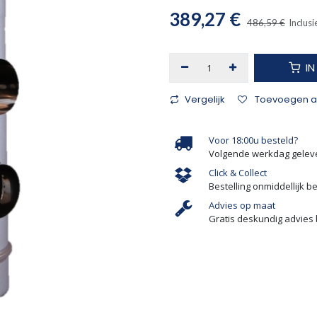
389,27
€
486,59
€
Inclusi
I
Vergelijk
Toevoegen aa
Voor 18:00u besteld?
Volgende werkdag gelev
Click & Collect
Bestelling onmiddellijk b
Advies op maat
Gratis deskundig advies 