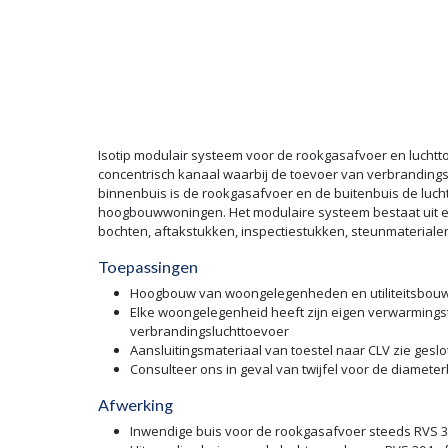
Isotip modulair systeem voor de rookgasafvoer en luchtt
concentrisch kanaal waarbij de toevoer van verbrandings
binnenbuis is de rookgasafvoer en de buitenbuis de lucht
hoogbouwwoningen. Het modulaire systeem bestaat uit een
bochten, aftakstukken, inspectiestukken, steunmateriale
Toepassingen
Hoogbouw van woongelegenheden en utiliteitsbou
Elke woongelegenheid heeft zijn eigen verwarmingst
verbrandingsluchttoevoer
Aansluitingsmateriaal van toestel naar CLV zie ges
Consulteer ons in geval van twijfel voor de diamete
Afwerking
Inwendige buis voor de rookgasafvoer steeds RVS 