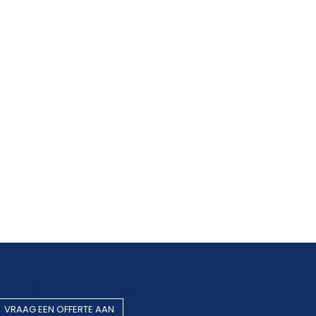
Rookgasafvoer op maat
VRAAG EEN OF​​​​FERTE AAN