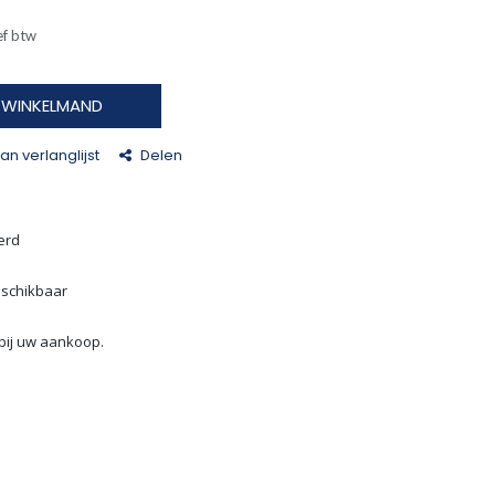
ef btw
N WINKELMAND
n verlanglijst
Delen
erd
eschikbaar
bij uw aankoop.