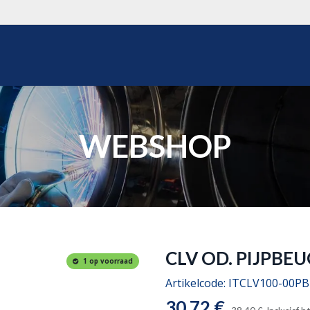
WEBSHOP
OVER ONS
REALISATIES
OFFERTE
WEBSHOP
CLV OD. PIJPBEU
1 op voorraad
Artikelcode:
ITCLV100-00PB
30,72
€