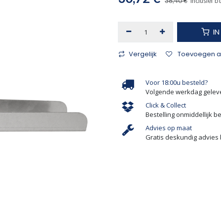
38,40
€
Inclusief b
I
Vergelijk
Toevoegen aa
Voor 18:00u besteld?
Volgende werkdag gelev
Click & Collect
Bestelling onmiddellijk b
Advies op maat
Gratis deskundig advies 