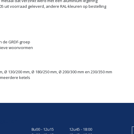
f metaal dat verzinkt werd met een aluminium legering
05 uit voorraad geleverd, andere RAL-kleuren op bestelling
an de GRDF-groep
ctieve woonvormen
m, Ø 130/200 mm, Ø 180/250 mm, Ø 200/300 mm en 230/350 mm
t meerdere ketels
gsuren
8u00 - 12u15
12u45 - 18:00