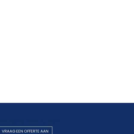
Rookgasafvoer op maat
VRAAG EEN OF​​​​FERTE AAN