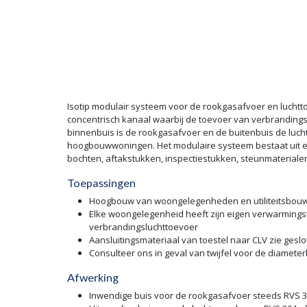
Isotip modulair systeem voor de rookgasafvoer en luchtt
concentrisch kanaal waarbij de toevoer van verbrandings
binnenbuis is de rookgasafvoer en de buitenbuis de lucht
hoogbouwwoningen. Het modulaire systeem bestaat uit een
bochten, aftakstukken, inspectiestukken, steunmateriale
Toepassingen
Hoogbouw van woongelegenheden en utiliteitsbou
Elke woongelegenheid heeft zijn eigen verwarmingst
verbrandingsluchttoevoer
Aansluitingsmateriaal van toestel naar CLV zie ges
Consulteer ons in geval van twijfel voor de diamete
Afwerking
Inwendige buis voor de rookgasafvoer steeds RVS 