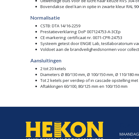
Uitwendige buis voor de lucht naar keuze RVS 304 o
Bovendakse deel kan in optie in zwarte kleur RAL 90
Normalisatie
CSTB: DTA 14/16-2259
Prestatieverklaring: DoP 007124753-A-3CEp
CE-markering: certificaat nr. 0071-CPR-24753
Systeem getest door ENGIE Lab, testlaboratorium v
Voldoet aan de brandveiligheidsnormen voor colle
Aansluitingen
2 tot 20 ketels
Diameters Ø 80/130 mm, Ø 100/150 mm, Ø 110/180 m
Tot 2 ketels per verdiep of in cascade opstelling me
Aftakkingen 60/100, 80/125 mm en 100/150 mm
Openin
MAANDAG