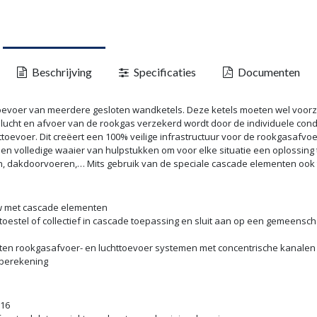
Beschrijving
Specificaties
Documenten
oevoer van meerdere gesloten wandketels. Deze ketels moeten wel voorzi
lucht en afvoer van de rookgas verzekerd wordt door de individuele conde
toevoer. Dit creëert een 100% veilige infrastructuur voor de rookgasafvo
 volledige waaier van hulpstukken om voor elke situatie een oplossing te
n, dakdoorvoeren,… Mits gebruik van de speciale cascade elementen ook to
w met cascade elementen
oestel of collectief in cascade toepassing en sluit aan op een gemeensc
loten rookgasafvoer- en luchttoevoer systemen met concentrische kanalen
rberekening
316