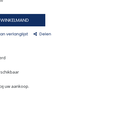
tw
N WINKELMAND
n verlanglijst
Delen
erd
eschikbaar
bij uw aankoop.