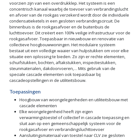
voorzien zijn van een overdrukklep. Het systeem is een
concentrisch kanaal waarbij de toevoer van verbrandingslucht
en afvoer van de rookgas verzekerd wordt door de individuele
condensatieketels in een gesloten verbrandingscircuit. De
binnenbuis is de rookgasafvoer en de buitenbuis de
luchttoevoer. Dit creëert een 100% veilige infrastructuur voor de
rookgasafvoer. Toepasbaar in nieuwbouw en renovatie van
collectieve hoogbouwwoningen. Het modulaire systeem
bestaat uit een volledige waaier van hulpstukken om voor elke
situatie een oplossing te bieden. Zo zijn er rechte elementen,
schuifstukken, bochten, aftakstukken, inspectiestukken,
steunmaterialen, dakdoorvoeren,… Mits gebruik van de
speciale cascade elementen ook toepasbaar bij
cascadeopstellingen in de utiliteitsbouw.
Toepassingen
Hoogbouw van woongelegenheden en utiliteitsbouw met
cascade elementen
Elke woongelegenheid heeft zijn eigen
verwarmingstoestel of collectief in cascade toepassing en
sluit aan op een gemeenschappelijk systeem voor de
rookgasafvoer en verbrandingsluchttoevoer
Aansluitingsmateriaal van toestel naar CLV zie gesloten