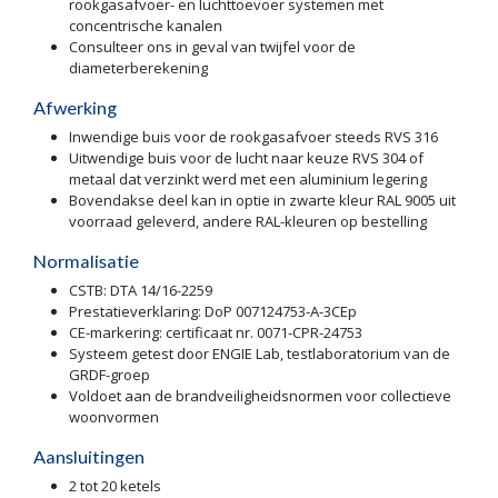
rookgasafvoer- en luchttoevoer systemen met
concentrische kanalen
Consulteer ons in geval van twijfel voor de
diameterberekening
Afwerking
Inwendige buis voor de rookgasafvoer steeds RVS 316
Uitwendige buis voor de lucht naar keuze RVS 304 of
metaal dat verzinkt werd met een aluminium legering
Bovendakse deel kan in optie in zwarte kleur RAL 9005 uit
voorraad geleverd, andere RAL-kleuren op bestelling
Normalisatie
CSTB: DTA 14/16-2259
Prestatieverklaring: DoP 007124753-A-3CEp
CE-markering: certificaat nr. 0071-CPR-24753
Systeem getest door ENGIE Lab, testlaboratorium van de
GRDF-groep
Voldoet aan de brandveiligheidsnormen voor collectieve
woonvormen
Aansluitingen
2 tot 20 ketels