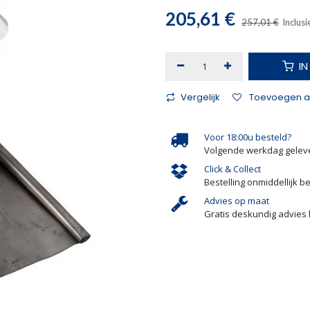
205,61
€
257,01
€
Inclusi
I
Vergelijk
Toevoegen aa
Voor 18:00u besteld?
Volgende werkdag gelev
Click & Collect
Bestelling onmiddellijk b
Advies op maat
Gratis deskundig advies 