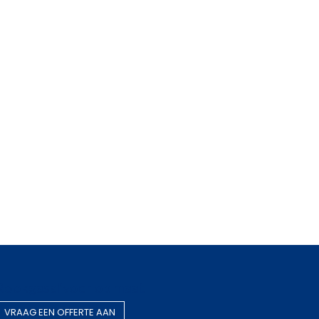
Rookgasafvoer op maat
VRAAG EEN OF​​​​FERTE AAN