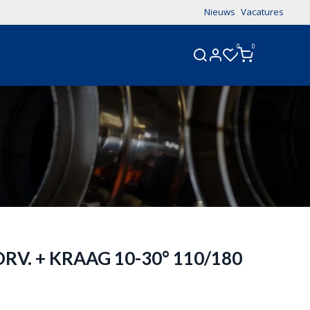
Nieuws
Vacatures
0
0
CONTACT
RV. + KRAAG 10-30° 110/180
1