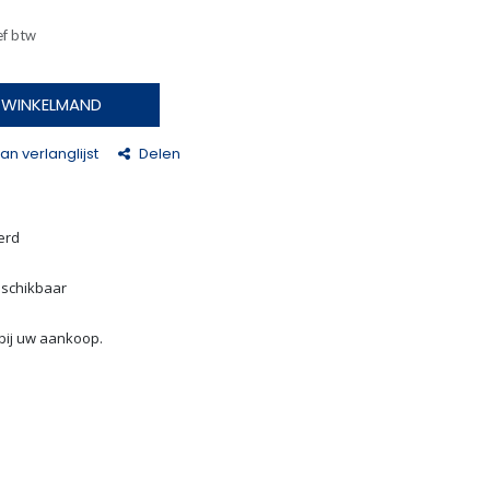
ef btw
N WINKELMAND
n verlanglijst
Delen
erd
eschikbaar
bij uw aankoop.