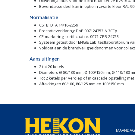
Uitwendige buis voor de lucht naar keuze RVS 304 o
Bovendakse deel kan in optie in zwarte kleur RAL 90
Normalisatie
CSTB: DTA 14/16-2259
Prestatieverklaring: DoP 007124753-A-3CEp
CE-markering: certificaat nr. 0071-CPR-24753
Systeem getest door ENGIE Lab, testlaboratorium v
Voldoet aan de brandveiligheidsnormen voor colle
Aansluitingen
2 tot 20 ketels
Diameters Ø 80/130 mm, Ø 100/150 mm, Ø 110/180 m
Tot 2 ketels per verdiep of in cascade opstelling me
Aftakkingen 60/100, 80/125 mm en 100/150 mm
Openin
MAANDAG