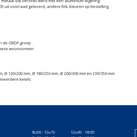
f metaal dat verzinkt werd met een aluminium legering
05 uit voorraad geleverd, andere RAL-kleuren op bestelling
an de GRDF-groep
ctieve woonvormen
m, Ø 130/200 mm, Ø 180/250 mm, Ø 200/300 mm en 230/350 mm
t meerdere ketels
gsuren
8u00 - 12u15
12u45 - 18:00