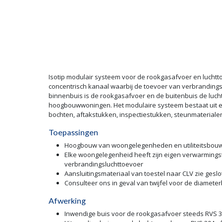
Isotip modulair systeem voor de rookgasafvoer en luchtt
concentrisch kanaal waarbij de toevoer van verbrandings
binnenbuis is de rookgasafvoer en de buitenbuis de lucht
hoogbouwwoningen. Het modulaire systeem bestaat uit een
bochten, aftakstukken, inspectiestukken, steunmateriale
Toepassingen
Hoogbouw van woongelegenheden en utiliteitsbou
Elke woongelegenheid heeft zijn eigen verwarmingst
verbrandingsluchttoevoer
Aansluitingsmateriaal van toestel naar CLV zie ges
Consulteer ons in geval van twijfel voor de diamete
Afwerking
Inwendige buis voor de rookgasafvoer steeds RVS 