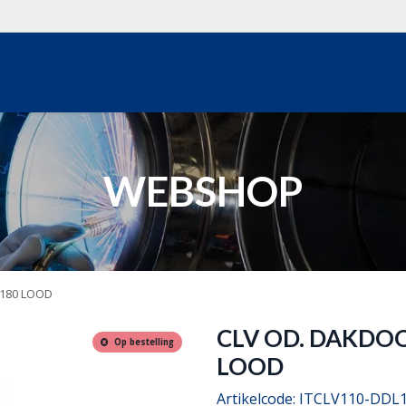
WEBSHOP
OVER ONS
REALISATIES
OFFERTE
WEBSHOP
/180 LOOD
CLV OD. DAKDOO
Op bestelling
LOOD
Artikelcode:
ITCLV110-DDL