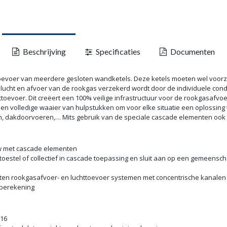
Beschrijving
Specificaties
Documenten
oevoer van meerdere gesloten wandketels. Deze ketels moeten wel voorzi
lucht en afvoer van de rookgas verzekerd wordt door de individuele conde
toevoer. Dit creëert een 100% veilige infrastructuur voor de rookgasafvo
 volledige waaier van hulpstukken om voor elke situatie een oplossing te
n, dakdoorvoeren,… Mits gebruik van de speciale cascade elementen ook to
w met cascade elementen
oestel of collectief in cascade toepassing en sluit aan op een gemeensc
loten rookgasafvoer- en luchttoevoer systemen met concentrische kanalen
rberekening
316