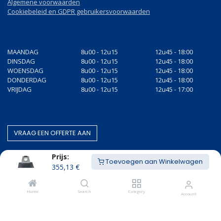
Algemene voorwaarden
Cookiebeleid en GDPR gebruikersvoorwaarden
Openingsuren
MAANDAG
8u00 - 12u15
12u45 - 18:00
DINSDAG
8u00 - 12u15
12u45 - 18:00
WOENSDAG
8u00 - 12u15
12u45 - 18:00
DONDERDAG
8u00 - 12u15
12u45 - 18:00
VRIJDAG
8u00 - 12u15
12u45 - 17:00
Rookgasafvoer op maat
VRAAG EEN OF​​​​FERTE AAN
Prijs:
Toevoegen aan Winkelwagen
355,13
€
Gestandaardiseerde producten
BEZOEK O​​​​NZE WEBWINKEL
Home
Search
Category
Account