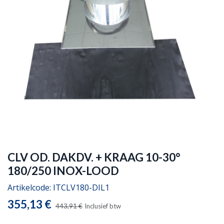
CLV OD. DAKDV. + KRAAG 10-30°
180/250 INOX-LOOD
Artikelcode:
ITCLV180-DIL1
355,13
€
443,91
€
Inclusief btw