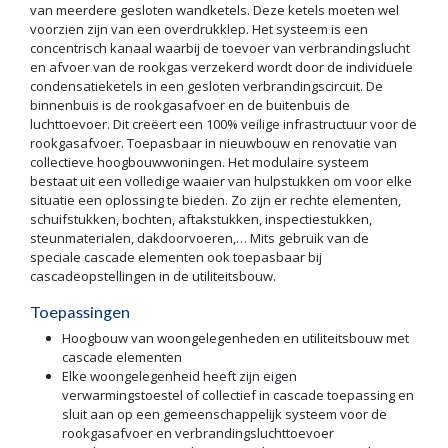
van meerdere gesloten wandketels. Deze ketels moeten wel
voorzien zijn van een overdrukklep. Het systeem is een
concentrisch kanaal waarbij de toevoer van verbrandingslucht
en afvoer van de rookgas verzekerd wordt door de individuele
condensatieketels in een gesloten verbrandingscircuit. De
binnenbuis is de rookgasafvoer en de buitenbuis de
luchttoevoer. Dit creëert een 100% veilige infrastructuur voor de
rookgasafvoer. Toepasbaar in nieuwbouw en renovatie van
collectieve hoogbouwwoningen. Het modulaire systeem
bestaat uit een volledige waaier van hulpstukken om voor elke
situatie een oplossing te bieden. Zo zijn er rechte elementen,
schuifstukken, bochten, aftakstukken, inspectiestukken,
steunmaterialen, dakdoorvoeren,… Mits gebruik van de
speciale cascade elementen ook toepasbaar bij
cascadeopstellingen in de utiliteitsbouw.
Toepassingen
Hoogbouw van woongelegenheden en utiliteitsbouw met
cascade elementen
Elke woongelegenheid heeft zijn eigen
verwarmingstoestel of collectief in cascade toepassing en
sluit aan op een gemeenschappelijk systeem voor de
rookgasafvoer en verbrandingsluchttoevoer