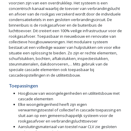
voorzien zijn van een overdrukklep. Het systeem is een
concentrisch kanaal waarbij de toevoer van verbrandingslucht
en afvoer van de rookgas verzekerd wordt door de individuele
condensatieketels in een gesloten verbrandingscircuit. De
binnenbuis is de rookgasafvoer en de buitenbuis de
luchttoevoer. Dit creëert een 100% veilige infrastructuur voor de
rookgasafvoer. Toepasbaar in nieuwbouw en renovatie van
collectieve hoogbouwwoningen. Het modulaire systeem
bestaat uit een volledige waaier van hulpstukken om voor elke
situatie een oplossing te bieden. Zo zijn er rechte elementen,
schuifstukken, bochten, aftakstukken, inspectiestukken,
steunmaterialen, dakdoorvoeren,… Mits gebruik van de
speciale cascade elementen ook toepasbaar bij
cascadeopstellingen in de utiliteitsbouw.
Toepassingen
Hoogbouw van woongelegenheden en utiliteitsbouw met
cascade elementen
Elke woongelegenheid heeft zijn eigen
verwarmingstoestel of collectief in cascade toepassing en
sluit aan op een gemeenschappelijk systeem voor de
rookgasafvoer en verbrandingsluchttoevoer
Aansluitingsmateriaal van toestel naar CLV zie gesloten