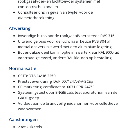
rookgasafvoer- en luchttoevoer systemen met
concentrische kanalen
Consulteer ons in geval van twijfel voor de
diameterberekening
Afwerking
Inwendige buis voor de rookgasafvoer steeds RVS 316
Uitwendige buis voor de lucht naar keuze RVS 304 of
metaal dat verzinkt werd met een aluminium legering
Bovendakse deel kan in optie in zwarte kleur RAL 9005 uit
voorraad geleverd, andere RAL-kleuren op bestelling
Normalisatie
CSTB: DTA 14/16-2259
Prestatieverklaring: DoP 007124753-A-3CEp
CE-markering: certificaat nr. 0071-CPR-24753
Systeem getest door ENGIE Lab, testlaboratorium van de
GRDF-groep
Voldoet aan de brandveiligheidsnormen voor collectieve
woonvormen
Aansluitingen
2 tot 20 ketels