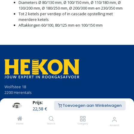
Diameters Ø 80/130 mm, Ø 100/150 mm, Ø 110/180 mm, Ø
130/200 mm, Ø 180/250 mm, Ø 200/300 mm en 230/350 mm
Tot 2 ketels per verdiep of in cascade opstelling met
meerdere ketels
Aftakkingen 60/100, 80/125 mm en 100/150 mm
Wolfstee 18
2200 Herentals
Prijs:
014/23.50.41
Toevoegen aan Winkelwagen
info@hekon.be
22,58
€
BTW BE 0456.631.656
Home
Search
Category
Account
Algemene voorwaarden