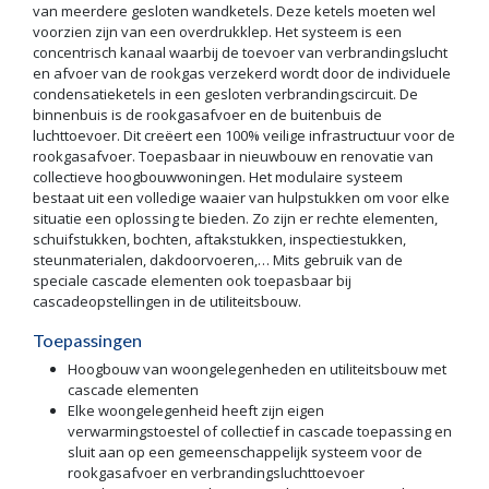
van meerdere gesloten wandketels. Deze ketels moeten wel
voorzien zijn van een overdrukklep. Het systeem is een
concentrisch kanaal waarbij de toevoer van verbrandingslucht
en afvoer van de rookgas verzekerd wordt door de individuele
condensatieketels in een gesloten verbrandingscircuit. De
binnenbuis is de rookgasafvoer en de buitenbuis de
luchttoevoer. Dit creëert een 100% veilige infrastructuur voor de
rookgasafvoer. Toepasbaar in nieuwbouw en renovatie van
collectieve hoogbouwwoningen. Het modulaire systeem
bestaat uit een volledige waaier van hulpstukken om voor elke
situatie een oplossing te bieden. Zo zijn er rechte elementen,
schuifstukken, bochten, aftakstukken, inspectiestukken,
steunmaterialen, dakdoorvoeren,… Mits gebruik van de
speciale cascade elementen ook toepasbaar bij
cascadeopstellingen in de utiliteitsbouw.
Toepassingen
Hoogbouw van woongelegenheden en utiliteitsbouw met
cascade elementen
Elke woongelegenheid heeft zijn eigen
verwarmingstoestel of collectief in cascade toepassing en
sluit aan op een gemeenschappelijk systeem voor de
rookgasafvoer en verbrandingsluchttoevoer