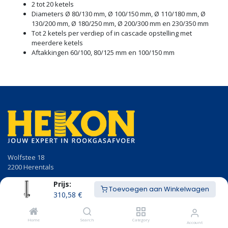
2 tot 20 ketels
Diameters Ø 80/130 mm, Ø 100/150 mm, Ø 110/180 mm, Ø
130/200 mm, Ø 180/250 mm, Ø 200/300 mm en 230/350 mm
Tot 2 ketels per verdiep of in cascade opstelling met
meerdere ketels
Aftakkingen 60/100, 80/125 mm en 100/150 mm
Wolfstee 18
2200 Herentals
Prijs:
014/23.50.41
Toevoegen aan Winkelwagen
info@hekon.be
310,58
€
BTW BE 0456.631.656
Home
Search
Category
Account