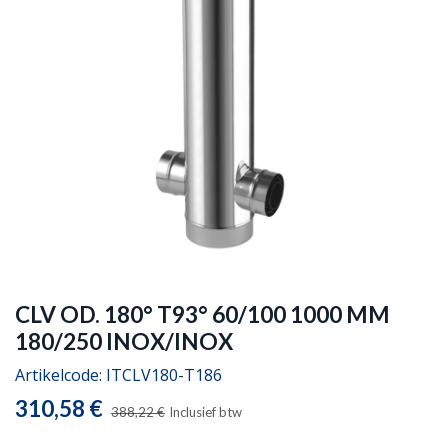
CLV OD. 180° T93° 60/100 1000 MM
180/250 INOX/INOX
Artikelcode:
ITCLV180-T186
310,58
€
388,22
€
Inclusief btw