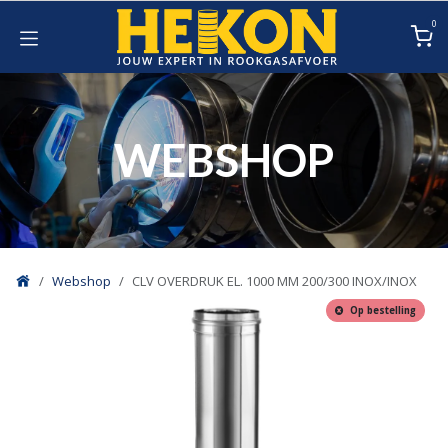
Overslaan naar inhoud
0
WEBSHOP
Webshop
CLV OVERDRUK EL. 1000 MM 200/300 INOX/INOX
Op bestelling