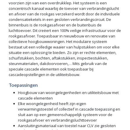
voorzien zijn van een overdrukklep. Het systeem is een
concentrisch kanaal waarbij de toevoer van verbrandingslucht
en afvoer van de rookgas verzekerd wordt door de individuele
condensatieketels in een gesloten verbrandingscircuit. De
binnenbuis is de rookgasafvoer en de buitenbuis de
luchttoevoer. Dit creëert een 100% veilige infrastructuur voor de
rookgasafvoer. Toepasbaar in nieuwbouw en renovatie van
collectieve hoogbouwwoningen. Het modulaire systeem
bestaat uit een volledige waaier van hulpstukken om voor elke
situatie een oplossing te bieden. Zo zijn er rechte elementen,
schuifstukken, bochten, aftakstukken, inspectiestukken,
steunmaterialen, dakdoorvoeren,… Mits gebruik van de
speciale cascade elementen ook toepasbaar bij
cascadeopstellingen in de utiliteitsbouw.
Toepassingen
Hoogbouw van woongelegenheden en utiliteitsbouw met
cascade elementen
Elke woongelegenheid heeft zijn eigen
verwarmingstoestel of collectief in cascade toepassing en
sluit aan op een gemeenschappelijk systeem voor de
rookgasafvoer en verbrandingsluchttoevoer
Aansluitingsmateriaal van toestel naar CLV zie gesloten