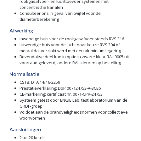
rookgasafvoer- en luchttoevoer systemen met
concentrische kanalen
Consulteer ons in geval van twijfel voor de
diameterberekening
Afwerking
Inwendige buis voor de rookgasafvoer steeds RVS 316
Uitwendige buis voor de lucht naar keuze RVS 304 of
metaal dat verzinkt werd met een aluminium legering
Bovendakse deel kan in optie in zwarte kleur RAL 9005 uit
voorraad geleverd, andere RAL-kleuren op bestelling
Normalisatie
CSTB: DTA 14/16-2259
Prestatieverklaring: DoP 007124753-A-3CEp
CE-markering: certificaat nr. 0071-CPR-24753
Systeem getest door ENGIE Lab, testlaboratorium van de
GRDF-groep
Voldoet aan de brandveiligheidsnormen voor collectieve
woonvormen
Aansluitingen
2 tot 20 ketels