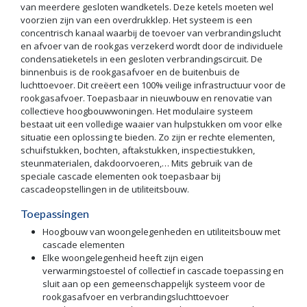
van meerdere gesloten wandketels. Deze ketels moeten wel
voorzien zijn van een overdrukklep. Het systeem is een
concentrisch kanaal waarbij de toevoer van verbrandingslucht
en afvoer van de rookgas verzekerd wordt door de individuele
condensatieketels in een gesloten verbrandingscircuit. De
binnenbuis is de rookgasafvoer en de buitenbuis de
luchttoevoer. Dit creëert een 100% veilige infrastructuur voor de
rookgasafvoer. Toepasbaar in nieuwbouw en renovatie van
collectieve hoogbouwwoningen. Het modulaire systeem
bestaat uit een volledige waaier van hulpstukken om voor elke
situatie een oplossing te bieden. Zo zijn er rechte elementen,
schuifstukken, bochten, aftakstukken, inspectiestukken,
steunmaterialen, dakdoorvoeren,… Mits gebruik van de
speciale cascade elementen ook toepasbaar bij
cascadeopstellingen in de utiliteitsbouw.
Toepassingen
Hoogbouw van woongelegenheden en utiliteitsbouw met
cascade elementen
Elke woongelegenheid heeft zijn eigen
verwarmingstoestel of collectief in cascade toepassing en
sluit aan op een gemeenschappelijk systeem voor de
rookgasafvoer en verbrandingsluchttoevoer