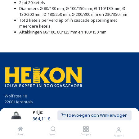
2 tot 20 ketels
Diameters Ø 80/130 mm, Ø 100/150 mm, Ø 110/180 mm, Ø
130/200 mm, Ø 180/250 mm, Ø 200/300 mm en 230/350 mm
Tot 2 ketels per verdiep of in cascade opstelling met
meerdere ketels
Aftakkingen 60/100, 80/125 mm en 100/150 mm
Wolfstee 18
2200 Herentals
Prijs:
014/23.50.41
Toevoegen aan Winkelwagen
info@hekon.be
364,11
€
BTW BE 0456.631.656
Home
Search
Category
Account