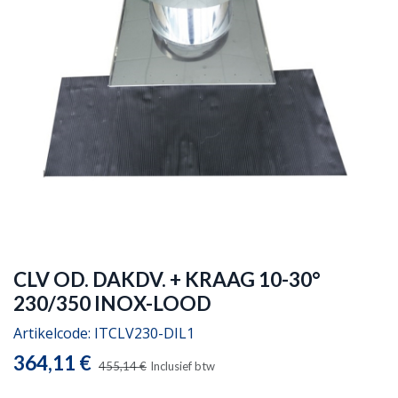
CLV OD. DAKDV. + KRAAG 10-30°
230/350 INOX-LOOD
Artikelcode:
ITCLV230-DIL1
364,11
€
455,14
€
Inclusief btw