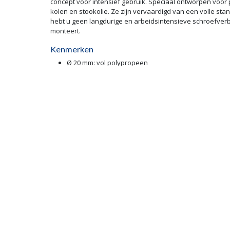
concept voor intensief gebruik. Speciaal ontworpen voor
kolen en stookolie. Ze zijn vervaardigd van een volle s
hebt u geen langdurige en arbeidsintensieve schroefverbi
monteert.
Kenmerken
Ø 20 mm: vol polypropeen
Cannauto met automatische klikverbinding d.m.v. kw
Standaard veegstokken met vast geperst eindstuk M
Herkenbare grijze kleur
Openin
MAANDAG
Wolfstee 18
DINSDAG
2200 Herentals
WOENSD
DONDERD
014/23.50.41
VRIJDAG
info@hekon.be