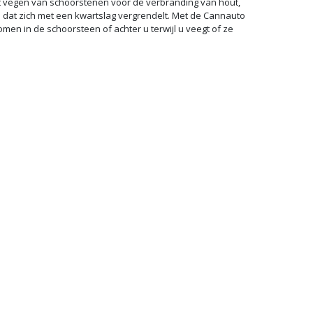
et vegen van schoorstenen voor de verbranding van hout,
 dat zich met een kwartslag vergrendelt. Met de Cannauto
en in de schoorsteen of achter u terwijl u veegt of ze
Rookgasafvoer op maat
VRAAG EEN OF​​​​FERTE AAN
Gestandaardiseerde producten