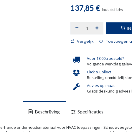
137,85
€
Inclusief btw
I
Vergelijk
Toevoegen aa
Voor 18:00u besteld?
Volgende werkdag gelev
Click & Collect
Bestelling onmiddellijk b
Advies op maat
Gratis deskundig advies 
Beschrijving
Specificaties
 allerhande onderhoudsmateriaal voor HVAC toepassingen. Schouwveegsto