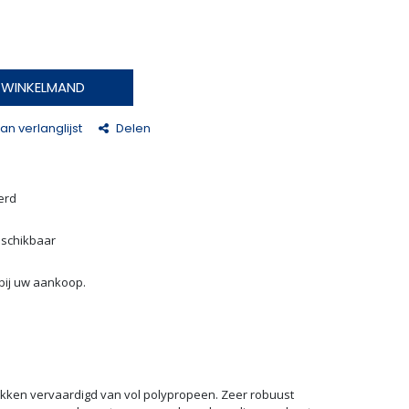
N WINKELMAND
n verlanglijst
Delen
erd
eschikbaar
bij uw aankoop.
kken vervaardigd van vol polypropeen. Zeer robuust