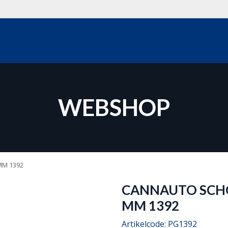
WEBSHOP
OVER ONS
REALISATIES
OFFERTE
CON
WEBSHOP
MM 1392
CANNAUTO SCHO
Op bestelling
MM 1392
Artikelcode:
PG1392