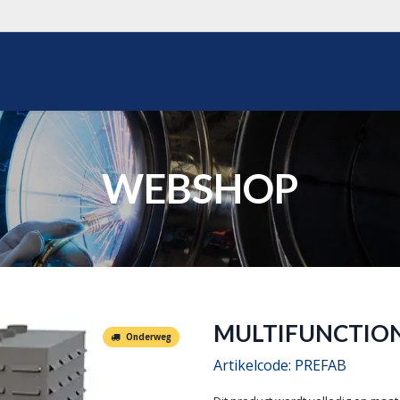
WEBSHOP
OVER ONS
REALISATIES
OFFERTE
WEBSHOP
MULTIFUNCTIO
Onderweg
Artikelcode:
PREFAB