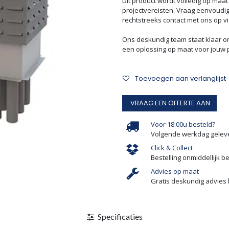
Dit product wordt volledig op ma
projectvereisten. Vraag eenvoudi
rechtstreeks contact met ons op v
Ons deskundig team staat klaar o
een oplossing op maat voor jouw p
Toevoegen aan verlanglijst
VRAAG EEN OFFERTE AAN
Voor 18:00u besteld?
Volgende werkdag gelev
Click & Collect
Bestelling onmiddellijk b
Advies op maat
Gratis deskundig advies 
Specificaties