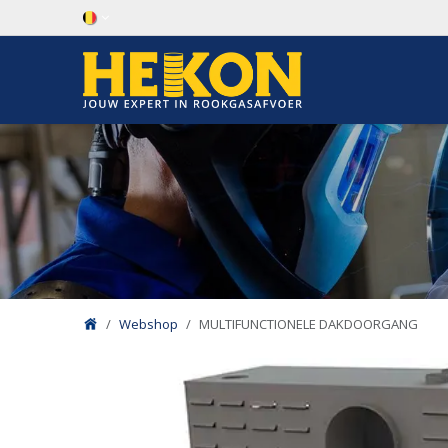
Overslaan naar inhoud
Webshop
MULTIFUNCTIONELE DAKDOORGANG