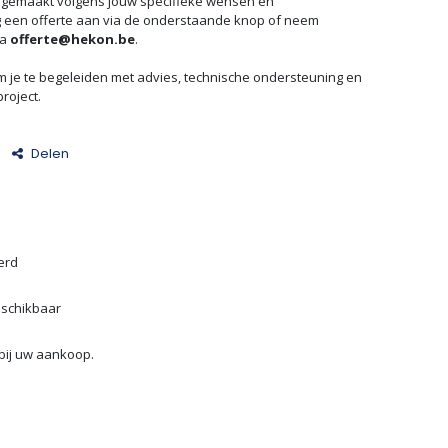
at gemaakt volgens jouw specifieke wensen en
g een offerte aan via de onderstaande knop of neem
ia
offerte@hekon.be
.
m je te begeleiden met advies, technische ondersteuning en
roject.
Delen
erd
eschikbaar
bij uw aankoop.