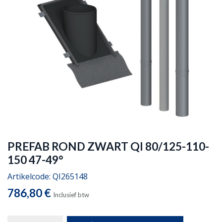
PREFAB ROND ZWART QI 80/125-110-
150 47-49°
Artikelcode:
QI265148
786,80
€
Inclusief btw